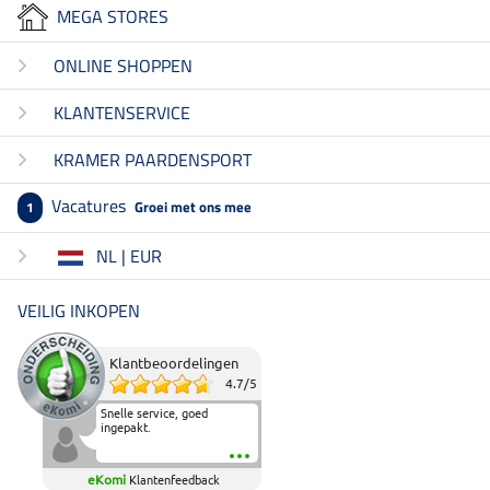
MEGA STORES
ONLINE SHOPPEN
KLANTENSERVICE
KRAMER PAARDENSPORT
Vacatures
Groei met ons mee
1
NL | EUR
VEILIG INKOPEN
Klantbeoordelingen
4.7
/
5
Snelle service, goed
ingepakt.
eKomi
Klantenfeedback