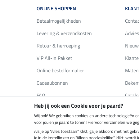
ONLINE SHOPPEN
KLANT
Betaalmogelijkheden
Conta
Levering & verzendkosten
Advies
Retour & herroeping
Nieuws
VIP All-In Pakket
Klante
Online bestelformulier
Maten
Cadeaubonnen
Deken
FAQ
Catalo
Heb jij ook een Cookie voor je paard?
Wij ook! We gebruiken cookies en andere technologieën om
Klimaatneutrale shop
Verzend
voor jou en je paard te tonen! Hiervoor verzamelen we ge
Als je op "Alles toestaan" klikt, ga je akkoord met het g
je in de instellingen op "Alleen noodzakelijke" klikt, word