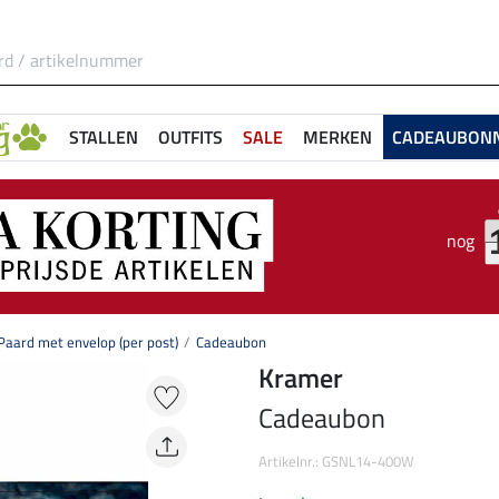
STALLEN
OUTFITS
SALE
MERKEN
CADEAUBON
nog
aard met envelop (per post)
Cadeaubon
Kramer
Cadeaubon
Artikelnr.: GSNL14-400W