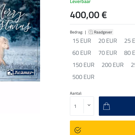
Leverbaar
400,00 €
Bedrag: |
Raadgever
15 EUR
20 EUR
25 
60 EUR
70 EUR
80 
150 EUR
200 EUR
2
500 EUR
Aantal: