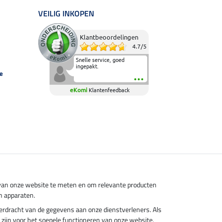
VEILIG INKOPEN
Klantbeoordelingen
4.7
/
5
Snelle service, goed
ingepakt.
e
eKomi
Klantenfeedback
s van onze website te meten en om relevante producten
n apparaten.
overdracht van de gegevens aan onze dienstverleners. Als
el zijn voor het soepele functioneren van onze website.