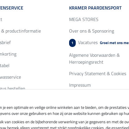
ENSERVICE
KRAMER PAARDENSPORT
ct
MEGA STORES
 & productinformatie
Over ons & Sponsoring
brief
Vacatures
Groei met ons me
1
nkorting
Algemene Voorwaarden &
Herroepingsrecht
tabel
Privacy Statement & Cookies
wasservice
Impressum
gus bestellen
 je een optimale en veilige online winkelen aan te bieden, om de prestatie
ing per
Veilig betalen met
gevens over onze gebruikers en hoe zij onze website kunnen gebruiken op hu
ebruik van cookies en de bijbehorende verwerking van je gegevens en met de 
t jouw bezoek alleen voortgezet met strikt noodzakelijke cookies, die essentie