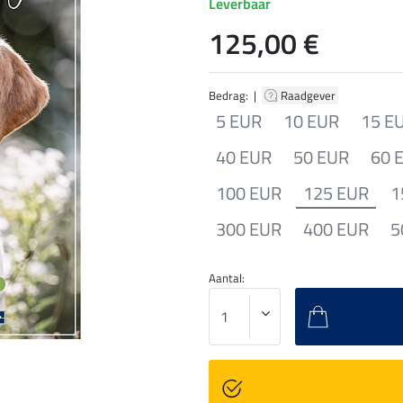
Leverbaar
125,00 €
Bedrag: |
Raadgever
5 EUR
10 EUR
15 E
40 EUR
50 EUR
60 
100 EUR
125 EUR
1
300 EUR
400 EUR
5
Aantal: