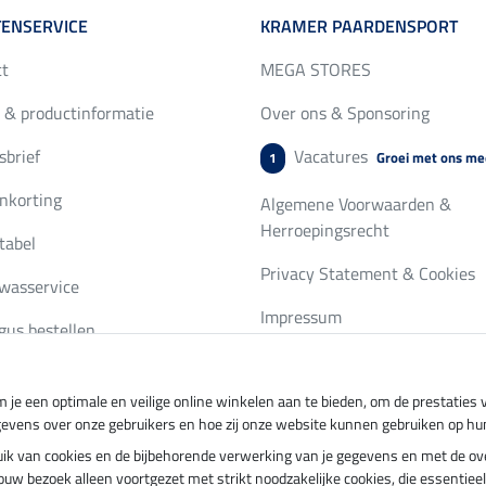
ENSERVICE
KRAMER PAARDENSPORT
ct
MEGA STORES
 & productinformatie
Over ons & Sponsoring
brief
Vacatures
Groei met ons me
1
nkorting
Algemene Voorwaarden &
Herroepingsrecht
tabel
Privacy Statement & Cookies
wasservice
Impressum
gus bestellen
 je een optimale en veilige online winkelen aan te bieden, om de prestatie
ing per
Veilig betalen met
gevens over onze gebruikers en hoe zij onze website kunnen gebruiken op hu
ebruik van cookies en de bijbehorende verwerking van je gegevens en met de 
t jouw bezoek alleen voortgezet met strikt noodzakelijke cookies, die essentie