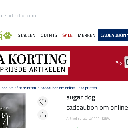
STALLEN
OUTFITS
SALE
MERKEN
CADEAUBON
nog
ond om af te printten
cadeaubon om online uit te printen
sugar dog
cadeaubon om online u
Artikelnr.: GUTZA111-125W