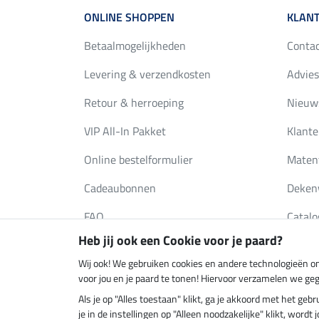
ONLINE SHOPPEN
KLANT
Betaalmogelijkheden
Conta
Levering & verzendkosten
Advies
Retour & herroeping
Nieuws
VIP All-In Pakket
Klante
Online bestelformulier
Maten
Cadeaubonnen
Deken
FAQ
Catalo
Heb jij ook een Cookie voor je paard?
Wij ook! We gebruiken cookies en andere technologieën om
Klimaatneutrale shop
Verzend
voor jou en je paard te tonen! Hiervoor verzamelen we ge
Als je op "Alles toestaan" klikt, ga je akkoord met het g
je in de instellingen op "Alleen noodzakelijke" klikt, word