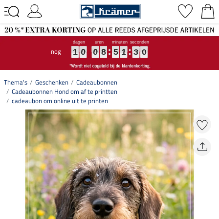
nog
1
1
1
0
0
0
0
0
0
8
8
8
5
5
5
1
1
1
2
3
9
0
2
9
1
0
0
8
5
1
3
0
Thema's
Geschenken
Cadeaubonnen
Cadeaubonnen Hond om af te printten
cadeaubon om online uit te printen