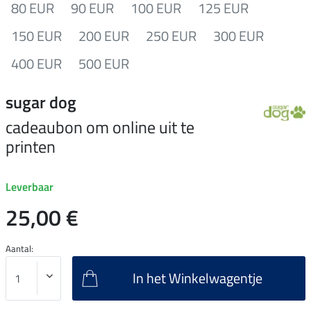
80 EUR
90 EUR
100 EUR
125 EUR
150 EUR
200 EUR
250 EUR
300 EUR
400 EUR
500 EUR
sugar dog
cadeaubon om online uit te
printen
Leverbaar
25,00 €
Aantal:
In het Winkelwagentje