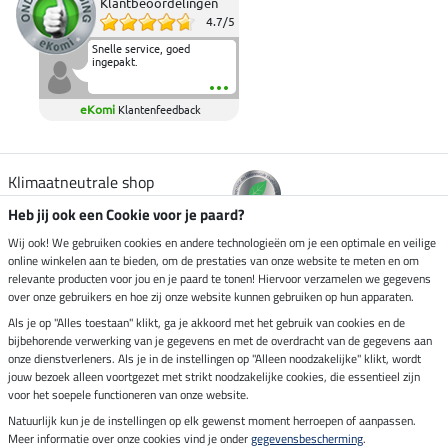
Klantbeoordelingen
4.7
/
5
Snelle service, goed
ingepakt.
eKomi
Klantenfeedback
Klimaatneutrale shop
Heb jij ook een Cookie voor je paard?
Verzending per
Wij ook! We gebruiken cookies en andere technologieën om je een optimale en veilige
online winkelen aan te bieden, om de prestaties van onze website te meten en om
relevante producten voor jou en je paard te tonen! Hiervoor verzamelen we gegevens
over onze gebruikers en hoe zij onze website kunnen gebruiken op hun apparaten.
Veilig betalen met
Als je op "Alles toestaan" klikt, ga je akkoord met het gebruik van cookies en de
bijbehorende verwerking van je gegevens en met de overdracht van de gegevens aan
onze dienstverleners. Als je in de instellingen op "Alleen noodzakelijke" klikt, wordt
jouw bezoek alleen voortgezet met strikt noodzakelijke cookies, die essentieel zijn
Impressum
voor het soepele functioneren van onze website.
Natuurlijk kun je de instellingen op elk gewenst moment herroepen of aanpassen.
Meer informatie over onze cookies vind je onder
gegevensbescherming
.