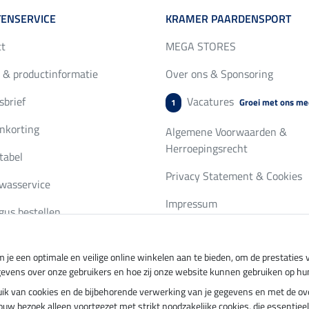
ENSERVICE
KRAMER PAARDENSPORT
ct
MEGA STORES
 & productinformatie
Over ons & Sponsoring
brief
Vacatures
Groei met ons me
1
nkorting
Algemene Voorwaarden &
Herroepingsrecht
tabel
Privacy Statement & Cookies
wasservice
Impressum
gus bestellen
 je een optimale en veilige online winkelen aan te bieden, om de prestatie
ing per
Veilig betalen met
gevens over onze gebruikers en hoe zij onze website kunnen gebruiken op hu
ebruik van cookies en de bijbehorende verwerking van je gegevens en met de 
t jouw bezoek alleen voortgezet met strikt noodzakelijke cookies, die essentie