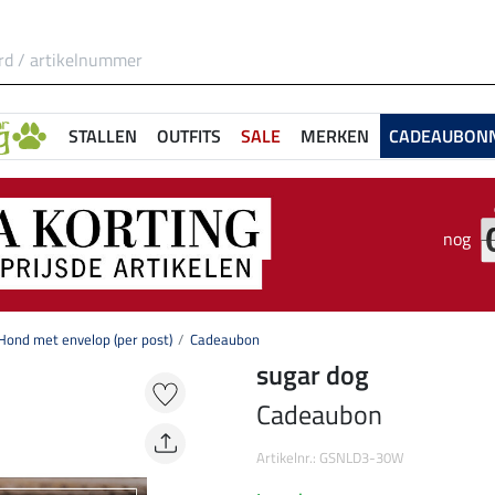
STALLEN
OUTFITS
SALE
MERKEN
CADEAUBON
nog
ond met envelop (per post)
Cadeaubon
sugar dog
Cadeaubon
Artikelnr.: GSNLD3-30W