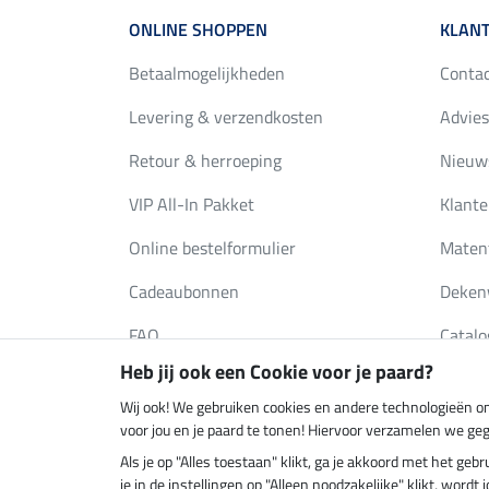
ONLINE SHOPPEN
KLANT
Betaalmogelijkheden
Conta
Levering & verzendkosten
Advies
Retour & herroeping
Nieuws
VIP All-In Pakket
Klante
Online bestelformulier
Maten
Cadeaubonnen
Deken
FAQ
Catalo
Heb jij ook een Cookie voor je paard?
Wij ook! We gebruiken cookies en andere technologieën om
Klimaatneutrale shop
Verzend
voor jou en je paard te tonen! Hiervoor verzamelen we ge
Als je op "Alles toestaan" klikt, ga je akkoord met het g
je in de instellingen op "Alleen noodzakelijke" klikt, word