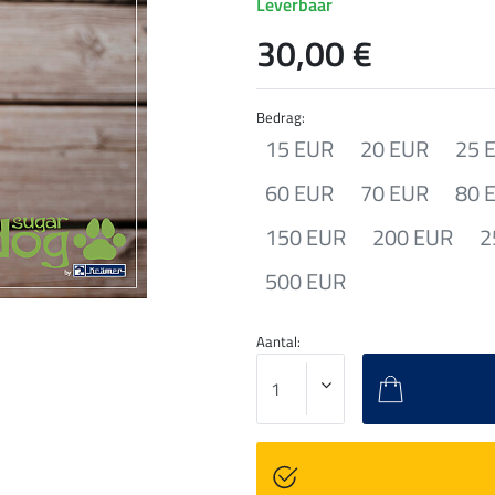
Leverbaar
30,00 €
Bedrag:
15 EUR
20 EUR
25 
60 EUR
70 EUR
80 
150 EUR
200 EUR
2
500 EUR
Aantal: