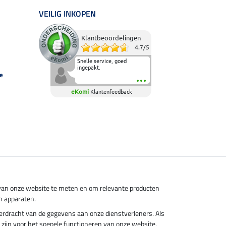
VEILIG INKOPEN
Klantbeoordelingen
4.7
/
5
Snelle service, goed
ingepakt.
e
eKomi
Klantenfeedback
s van onze website te meten en om relevante producten
n apparaten.
overdracht van de gegevens aan onze dienstverleners. Als
el zijn voor het soepele functioneren van onze website.