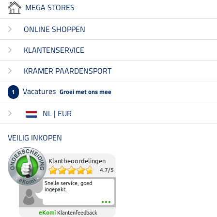
MEGA STORES
ONLINE SHOPPEN
KLANTENSERVICE
KRAMER PAARDENSPORT
Vacatures
Groei met ons mee
1
NL | EUR
VEILIG INKOPEN
Klantbeoordelingen
4.7
/
5
Snelle service, goed
ingepakt.
eKomi
Klantenfeedback