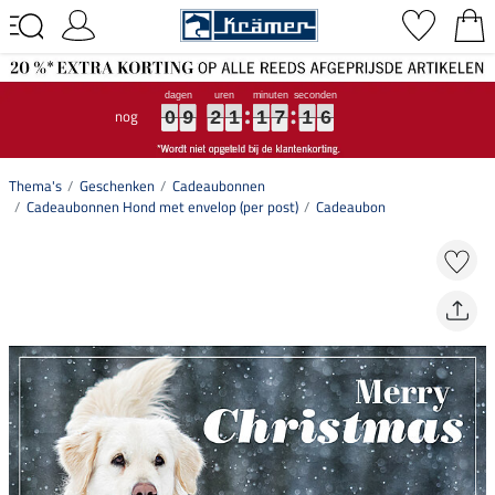
nog
0
0
0
9
9
9
2
2
2
1
1
1
1
1
1
7
7
7
1
1
1
5
6
0
9
2
1
1
7
1
6
5
Thema's
Geschenken
Cadeaubonnen
Cadeaubonnen Hond met envelop (per post)
Cadeaubon