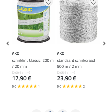
AKO
AKO
AKO
 200 m
schriklint Classic, 200 m
standaard schrikdraad
Stand
/ 20 mm
500 m / 2 mm
Econo
40 m
(0,09 € / 1 m)
(0,05 € / 1 m)
17,90 €
23,90 €
(0,07 €
13,
5.0
1
5.0
2