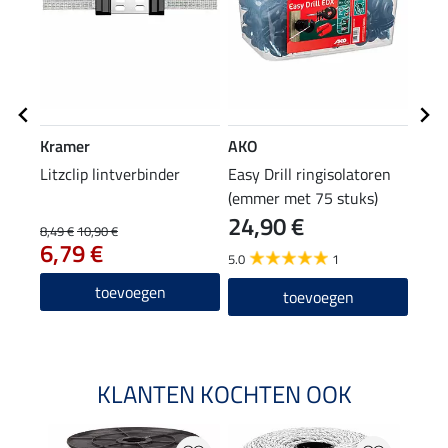
Kramer
AKO
AKO
Litzclip lintverbinder
Easy Drill ringisolatoren
poor
(emmer met 75 stuks)
lint
24,90 €
3,1
8,49 €
10,90 €
6,79 €
5.0
1
5.0
toevoegen
toevoegen
KLANTEN KOCHTEN OOK