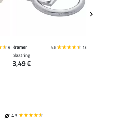
Kramer
SHOWMASTER
6
4.6
13
plaatring
zwepenhouder Klein
3,49 €
3,99 €
4.3