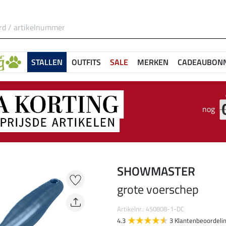
STALLEN
OUTFITS
SALE
MERKEN
CADEAUBON
nog
SHOWMASTER
grote voerschep
Artikelnr.: 450808-1-DC
4.3
3 Klantenbeoordeli