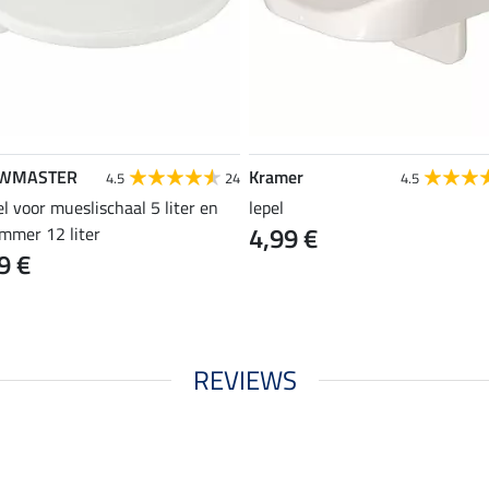
WMASTER
Kramer
4.5
24
4.5
l voor mueslischaal 5 liter en
lepel
4,99 €
emmer 12 liter
9 €
REVIEWS