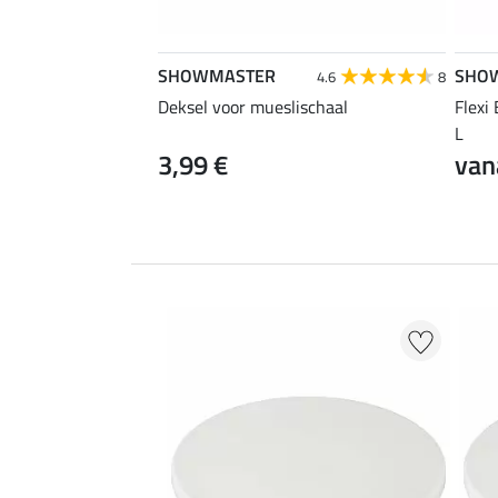
SHOWMASTER
SHO
4.6
8
Deksel voor mueslischaal
Flexi
L
3,99 €
van