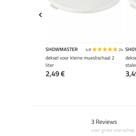
SHOWMASTER
SHO
5.0
6
4.8
24
lein
deksel voor kleine mueslischaal 2
dekse
liter
stal
2,49 €
3,4
3 Reviews
voor grote voerschep