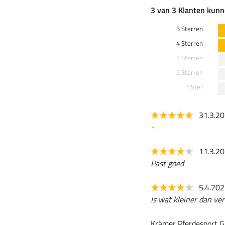
3 van 3 Klanten kunn
5 Sterren
4 Sterren
3 Sterren
2 Sterren
1 Ster
31.3.2
-
11.3.2
Past goed
5.4.20
Is wat kleiner dan ve
Krämer Pferdesport G