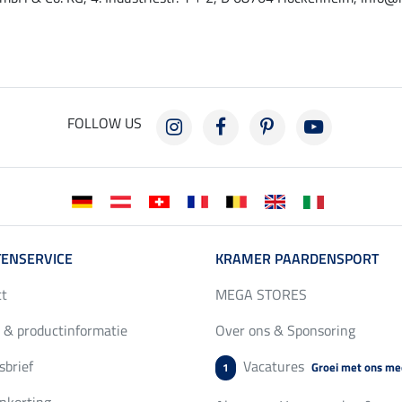
FOLLOW US
ENSERVICE
KRAMER PAARDENSPORT
ct
MEGA STORES
 & productinformatie
Over ons & Sponsoring
brief
Vacatures
Groei met ons me
1