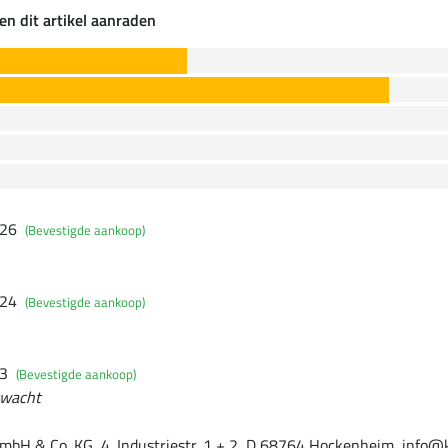
en dit artikel aanraden
026
(Bevestigde aankoop)
024
(Bevestigde aankoop)
23
(Bevestigde aankoop)
rwacht
mbH & Co. KG, 4. Industriestr. 1 + 2, D 68764 Hockenheim, info@