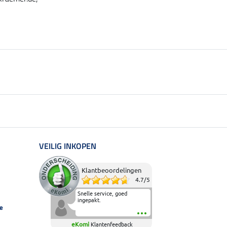
VEILIG INKOPEN
Klantbeoordelingen
4.7
/
5
Snelle service, goed
ingepakt.
e
eKomi
Klantenfeedback