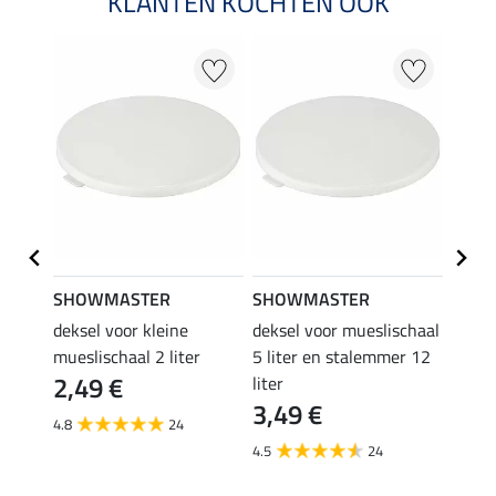
KLANTEN KOCHTEN OOK
SHOWMASTER
SHOWMASTER
Kram
n
deksel voor kleine
deksel voor mueslischaal
lepel
4,9
mueslischaal 2 liter
5 liter en stalemmer 12
2,49 €
liter
4.5
3,49 €
4.8
24
4.5
24