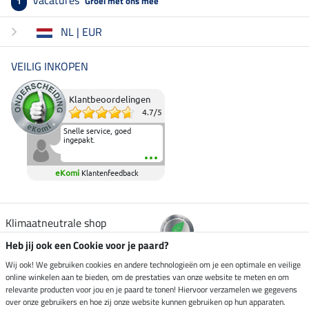
Groei met ons mee
1
NL | EUR
VEILIG INKOPEN
Klantbeoordelingen
4.7
/
5
Snelle service, goed
ingepakt.
eKomi
Klantenfeedback
Klimaatneutrale shop
Heb jij ook een Cookie voor je paard?
Verzending per
Wij ook! We gebruiken cookies en andere technologieën om je een optimale en veilige
online winkelen aan te bieden, om de prestaties van onze website te meten en om
relevante producten voor jou en je paard te tonen! Hiervoor verzamelen we gegevens
over onze gebruikers en hoe zij onze website kunnen gebruiken op hun apparaten.