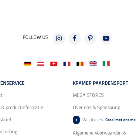
FOLLOW US
ENSERVICE
KRAMER PAARDENSPORT
ct
MEGA STORES
 & productinformatie
Over ons & Sponsoring
brief
Vacatures
Groei met ons me
1
nkorting
Algemene Voorwaarden &