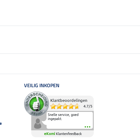
VEILIG INKOPEN
Klantbeoordelingen
4.7
/
5
Snelle service, goed
ingepakt.
e
eKomi
Klantenfeedback