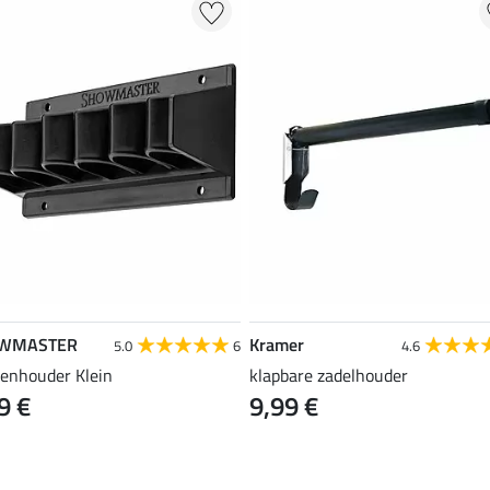
WMASTER
Kramer
5.0
6
4.6
enhouder Klein
klapbare zadelhouder
9 €
9,99 €