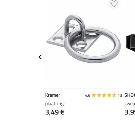
Kramer
SHO
4.9
13
4.6
13
plaatring
zwep
3,49 €
3,9