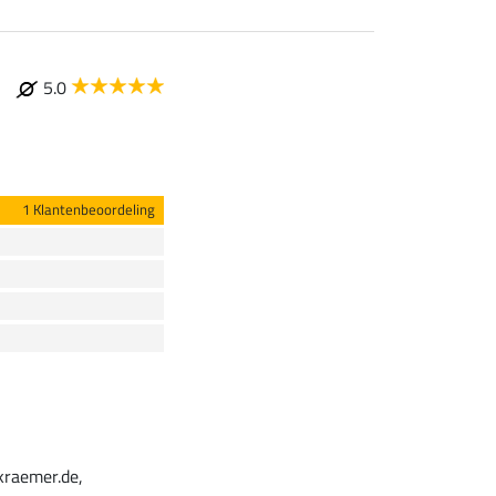
5.0
1 Klantenbeoordeling
kraemer.de,