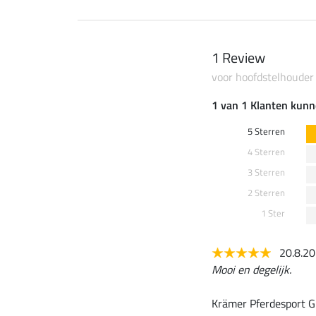
1 Review
voor hoofdstelhouder
1 van 1 Klanten kunn
5 Sterren
4 Sterren
3 Sterren
2 Sterren
1 Ster
20.8.2
Mooi en degelijk.
Krämer Pferdesport G