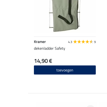
Kramer
4.3
9
dekenladder Safety
14,90 €
toevoegen