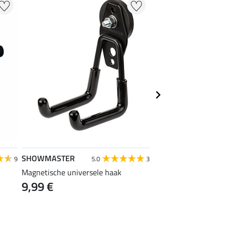
SHOWMASTER
SHOWMASTER
9
5.0
3
4
Magnetische universele haak
stalhaak
9,99 €
1,99 €