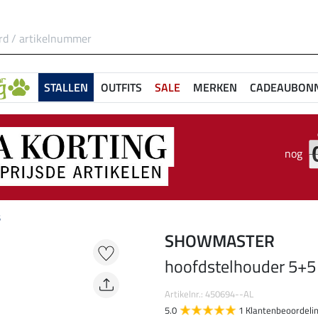
STALLEN
OUTFITS
SALE
MERKEN
CADEAUBON
nog
5
SHOWMASTER
hoofdstelhouder 5+5
Artikelnr.: 450694--AL
5.0
1 Klantenbeoordeli