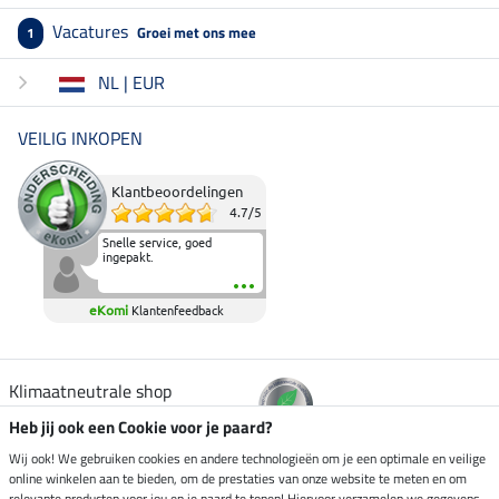
Vacatures
Groei met ons mee
1
NL | EUR
VEILIG INKOPEN
Klantbeoordelingen
4.7
/
5
Snelle service, goed
ingepakt.
eKomi
Klantenfeedback
Klimaatneutrale shop
Heb jij ook een Cookie voor je paard?
Verzending per
Wij ook! We gebruiken cookies en andere technologieën om je een optimale en veilige
online winkelen aan te bieden, om de prestaties van onze website te meten en om
relevante producten voor jou en je paard te tonen! Hiervoor verzamelen we gegevens