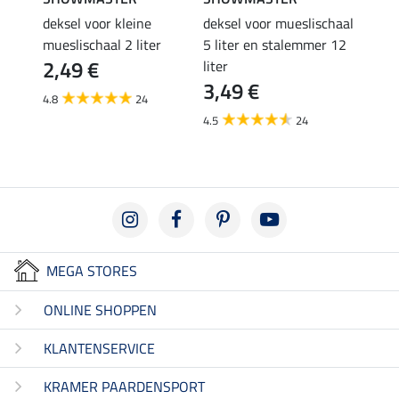
n
deksel voor kleine
deksel voor mueslischaal
lepel
4,9
mueslischaal 2 liter
5 liter en stalemmer 12
2,49 €
liter
4.5
3,49 €
4.8
24
4.5
24
MEGA STORES
ONLINE SHOPPEN
KLANTENSERVICE
KRAMER PAARDENSPORT