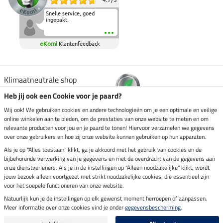
Snelle service, goed
ingepakt.
eKomi
Klantenfeedback
Klimaatneutrale shop
Heb jij ook een Cookie voor je paard?
Verzending per
Wij ook! We gebruiken cookies en andere technologieën om je een optimale en veilige
online winkelen aan te bieden, om de prestaties van onze website te meten en om
relevante producten voor jou en je paard te tonen! Hiervoor verzamelen we gegevens
over onze gebruikers en hoe zij onze website kunnen gebruiken op hun apparaten.
Veilig betalen met
Als je op "Alles toestaan" klikt, ga je akkoord met het gebruik van cookies en de
bijbehorende verwerking van je gegevens en met de overdracht van de gegevens aan
onze dienstverleners. Als je in de instellingen op "Alleen noodzakelijke" klikt, wordt
jouw bezoek alleen voortgezet met strikt noodzakelijke cookies, die essentieel zijn
voor het soepele functioneren van onze website.
Impressum
Natuurlijk kun je de instellingen op elk gewenst moment herroepen of aanpassen.
Meer informatie over onze cookies vind je onder
gegevensbescherming
.
Laatste update op 09.08.2026 om 14:26 uur