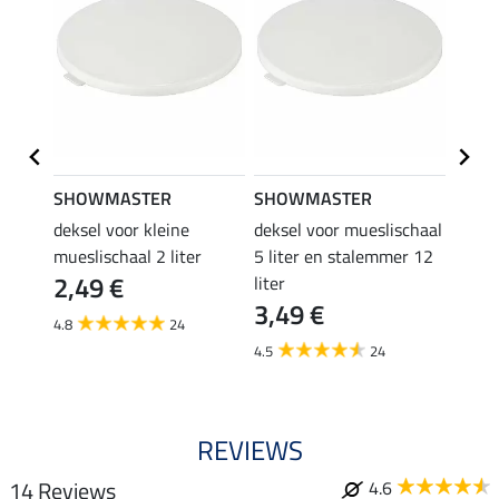
SHOWMASTER
SHOWMASTER
SHO
deksel voor kleine
deksel voor mueslischaal
muesl
4,9
1,8 x
mueslischaal 2 liter
5 liter en stalemmer 12
2,49 €
liter
4.8
3,49 €
4.8
24
4.5
24
REVIEWS
14 Reviews
4.6