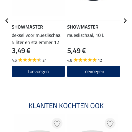
SHOWMASTER
SHOWMASTER
Kra
deksel voor mueslischaal
mueslischaal, 10 L
vers
5 liter en stalemmer 12
35 x
3,49 €
5,49 €
3,4
liter
4.5
24
4.8
12
4.7
toevoegen
toevoegen
KLANTEN KOCHTEN OOK