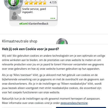
4.7
/
5
Snelle service, goed
ingepakt.
eKomi
Klantenfeedback
Klimaatneutrale shop
Heb jij ook een Cookie voor je paard?
Verzending per
Wij ook! We gebruiken cookies en andere technologieën om je een optimale en veilige
online winkelen aan te bieden, om de prestaties van onze website te meten en om
relevante producten voor jou en je paard te tonen! Hiervoor verzamelen we gegevens
over onze gebruikers en hoe zij onze website kunnen gebruiken op hun apparaten.
Veilig betalen met
Als je op "Alles toestaan" klikt, ga je akkoord met het gebruik van cookies en de
bijbehorende verwerking van je gegevens en met de overdracht van de gegevens aan
onze dienstverleners. Als je in de instellingen op "Alleen noodzakelijke" klikt, wordt
jouw bezoek alleen voortgezet met strikt noodzakelijke cookies, die essentieel zijn
voor het soepele functioneren van onze website.
Impressum
Natuurlijk kun je de instellingen op elk gewenst moment herroepen of aanpassen.
Meer informatie over onze cookies vind je onder
gegevensbescherming
.
Laatste update op 07.08.2026 om 14:39 uur