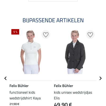
BIJPASSENDE ARTIKELEN
9 %
Felix Bühler
Felix Bühler
Feli
functioneel kids
kids unisex wedstrijdjas
haar
wedstrijdshirt Kaya
Elis
49,90 €
5,9
21,90 €