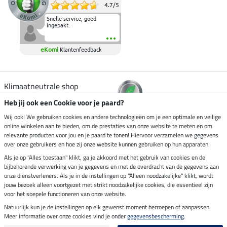
4.7
/
5
Snelle service, goed
ingepakt.
eKomi
Klantenfeedback
Klimaatneutrale shop
Heb jij ook een Cookie voor je paard?
Verzending per
Wij ook! We gebruiken cookies en andere technologieën om je een optimale en veilige
online winkelen aan te bieden, om de prestaties van onze website te meten en om
relevante producten voor jou en je paard te tonen! Hiervoor verzamelen we gegevens
over onze gebruikers en hoe zij onze website kunnen gebruiken op hun apparaten.
Veilig betalen met
Als je op "Alles toestaan" klikt, ga je akkoord met het gebruik van cookies en de
bijbehorende verwerking van je gegevens en met de overdracht van de gegevens aan
onze dienstverleners. Als je in de instellingen op "Alleen noodzakelijke" klikt, wordt
jouw bezoek alleen voortgezet met strikt noodzakelijke cookies, die essentieel zijn
voor het soepele functioneren van onze website.
Impressum
Natuurlijk kun je de instellingen op elk gewenst moment herroepen of aanpassen.
Meer informatie over onze cookies vind je onder
gegevensbescherming
.
Laatste update op 06.08.2026 om 14:39 uur