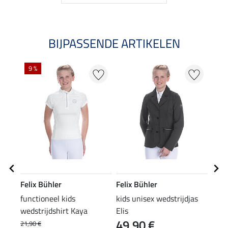
BIJPASSENDE ARTIKELEN
9 %
Felix Bühler
Felix Bühler
Feli
functioneel kids
kids unisex wedstrijdjas
haar
wedstrijdshirt Kaya
Elis
49,90 €
5,9
21,90 €