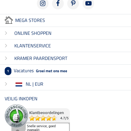
MEGA STORES
ONLINE SHOPPEN
KLANTENSERVICE
KRAMER PAARDENSPORT
Vacatures
Groei met ons mee
1
NL | EUR
VEILIG INKOPEN
Klantbeoordelingen
4.7
/
5
Snelle service, goed
ingepakt.