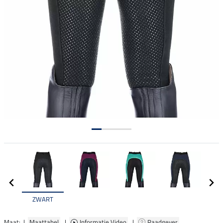
ZWART
Maat: |
Maattabel
|
Informatie Video
|
Raadgever