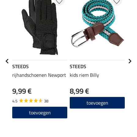
STEEDS
STEEDS
STE
rijhandschoenen Newport
kids riem Billy
kids
9,99 €
8,99 €
4,9
4.5
38
4.8
toevoegen
toevoegen