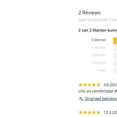
2 Reviews
voor functioneel T-shi
2 van 2 Klanten kunn
5 Sterren
4 Sterren
3 Sterren
2 Sterren
1 Ster
3.6.20
chic en comfortabel #
Origineel bekijken
12.3.2