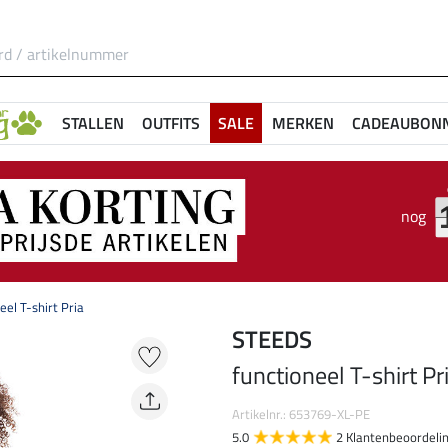
STALLEN
OUTFITS
SALE
MERKEN
CADEAUBON
nog
eel T-shirt Pria
STEEDS
functioneel T-shirt Pr
Artikelnr.: 653769-XL-PE
5.0
2 Klantenbeoordeli