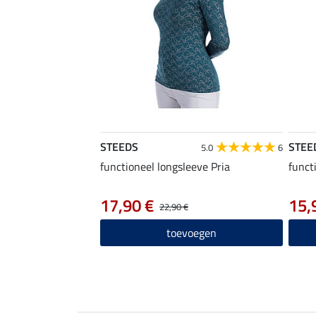
STEEDS
STEE
5.0
6
functioneel longsleeve Pria
funct
17,90 €
15,
22,90 €
toevoegen