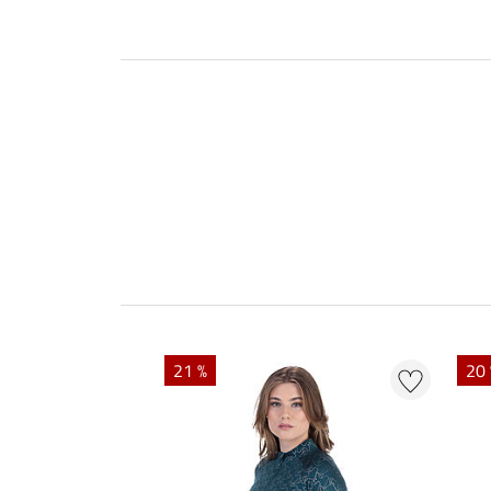
21 %
20