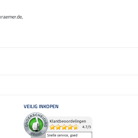
kraemer.de,
VEILIG INKOPEN
Klantbeoordelingen
4.7
/
5
Snelle service, goed