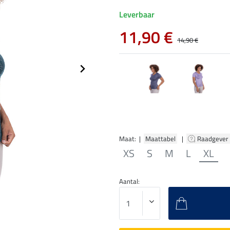
Leverbaar
11,90 €
14,90 €
Maat: |
Maattabel
|
Raadgever
XS
S
M
L
XL
Aantal: