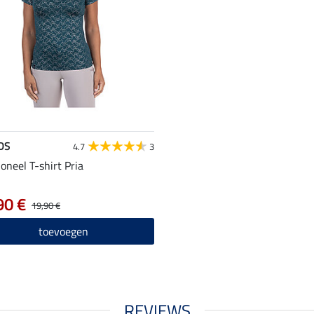
DS
4.7
3
ioneel T-shirt Pria
90 €
19,90 €
toevoegen
REVIEWS