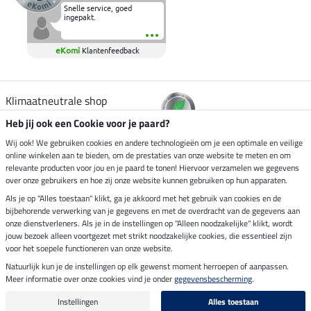
Snelle service, goed
ingepakt.
eKomi
Klantenfeedback
Klimaatneutrale shop
Heb jij ook een Cookie voor je paard?
Verzending per
Wij ook! We gebruiken cookies en andere technologieën om je een optimale en veilige
online winkelen aan te bieden, om de prestaties van onze website te meten en om
relevante producten voor jou en je paard te tonen! Hiervoor verzamelen we gegevens
over onze gebruikers en hoe zij onze website kunnen gebruiken op hun apparaten.
Veilig betalen met
Als je op "Alles toestaan" klikt, ga je akkoord met het gebruik van cookies en de
bijbehorende verwerking van je gegevens en met de overdracht van de gegevens aan
onze dienstverleners. Als je in de instellingen op "Alleen noodzakelijke" klikt, wordt
jouw bezoek alleen voortgezet met strikt noodzakelijke cookies, die essentieel zijn
Impressum
voor het soepele functioneren van onze website.
Natuurlijk kun je de instellingen op elk gewenst moment herroepen of aanpassen.
Meer informatie over onze cookies vind je onder
gegevensbescherming
.
Laatste update op 07.08.2026 om 14:39 uur
Alle prijzen in euro's, incl. BTW, excl. verzendkosten.
Instellingen
Alles toestaan