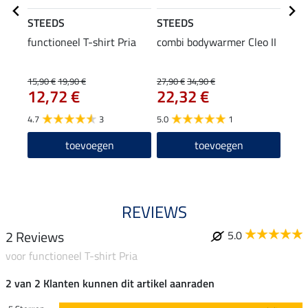
STEEDS
STEEDS
STE
functioneel T-shirt Pria
combi bodywarmer Cleo II
comb
15,90 €
19,90 €
27,90 €
34,90 €
31,90
12,72 €
22,32 €
25
4.7
3
5.0
1
3.5
toevoegen
toevoegen
REVIEWS
2 Reviews
5.0
voor functioneel T-shirt Pria
2 van 2 Klanten kunnen dit artikel aanraden