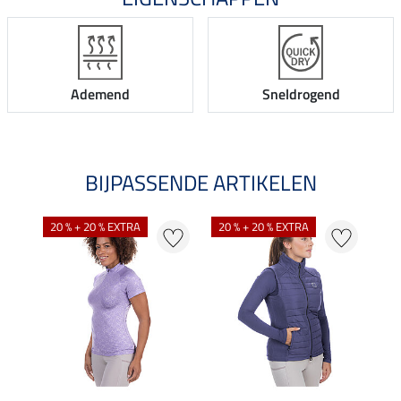
Ademend
Sneldrogend
BIJPASSENDE ARTIKELEN
20 % + 20 % EXTRA
20 % + 20 % EXTRA
20