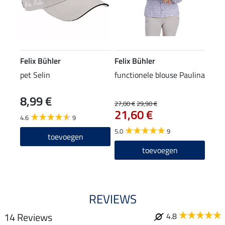
Felix Bühler
Felix Bühler
pet Selin
functionele blouse Paulina
8,99 €
27,00 €
29,90 €
21,60 €
4.6
9
5.0
9
toevoegen
toevoegen
REVIEWS
14 Reviews
4.8