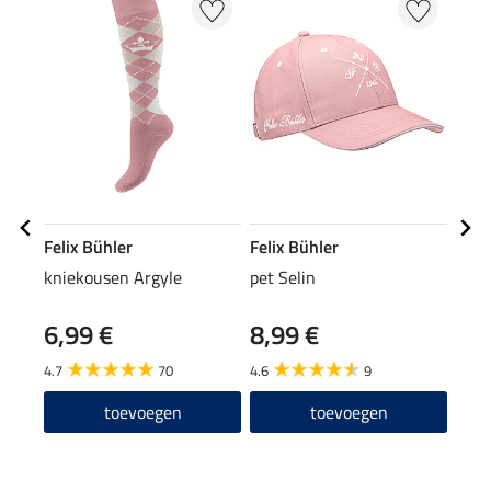
Felix Bühler
Felix Bühler
Feli
kniekousen Argyle
pet Selin
hoof
6,99 €
8,99 €
4,9
4.7
70
4.6
9
5.0
toevoegen
toevoegen