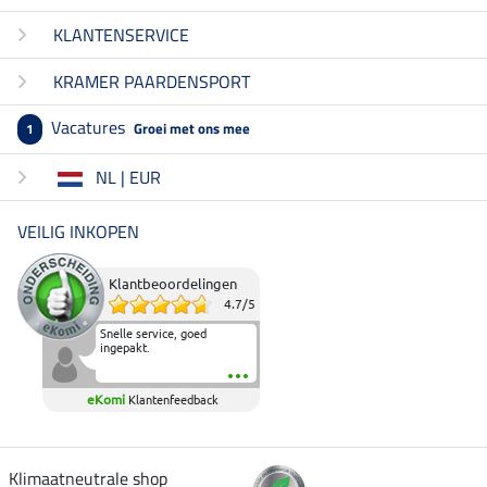
KLANTENSERVICE
KRAMER PAARDENSPORT
Vacatures
Groei met ons mee
1
NL | EUR
VEILIG INKOPEN
Klantbeoordelingen
4.7
/
5
Snelle service, goed
ingepakt.
eKomi
Klantenfeedback
Klimaatneutrale shop