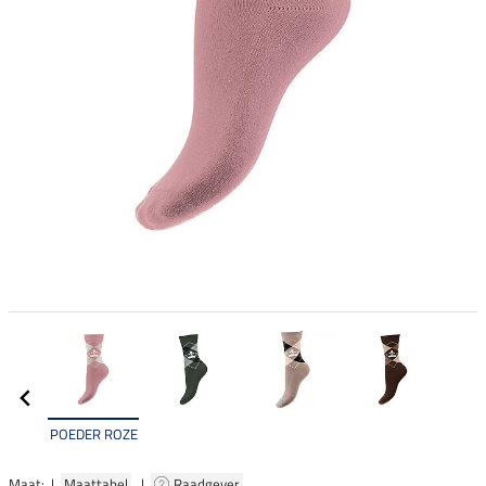
POEDER ROZE
Maat: |
Maattabel
|
Raadgever