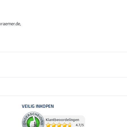
kraemer.de,
VEILIG INKOPEN
Klantbeoordelingen
4.7
/
5