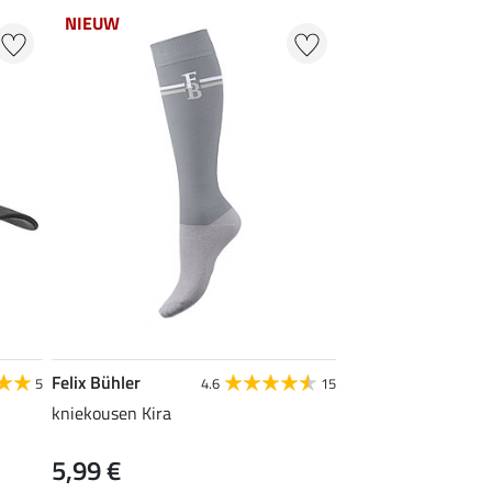
NIEUW
Felix Bühler
5
4.6
15
kniekousen Kira
5,99 €