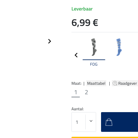
Leverbaar
6,99 €
FOG
Maat: |
Maattabel
|
Raadgever
1
2
Aantal: