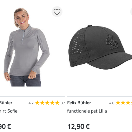
 Bühler
Felix Bühler
4.7
37
4.8
hirt Sofie
functionele pet Lilia
90 €
12,90 €