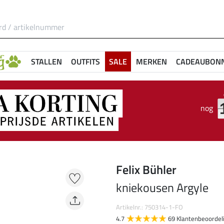
STALLEN
OUTFITS
SALE
MERKEN
CADEAUBON
nog
Felix Bühler
kniekousen Argyle
Artikelnr.: 750314-1-FO
4.7
69 Klantenbeoordel