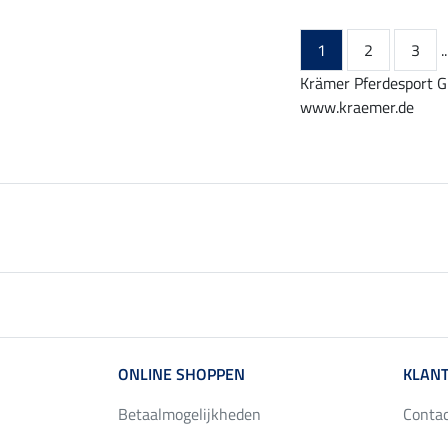
1
2
3
..
Krämer Pferdesport G
www.kraemer.de
ONLINE SHOPPEN
KLANT
Betaalmogelijkheden
Conta