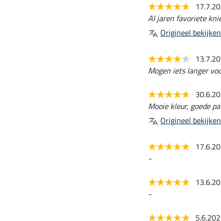
17.7.2
Al jaren favoriete kni
Origineel bekijken
13.7.2
Mogen iets langer voo
30.6.2
Mooie kleur, goede pa
Origineel bekijken
17.6.2
-
13.6.2
-
5.6.20