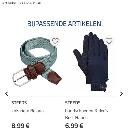
Artikelnr.: 680379-XS-AE
BIJPASSENDE ARTIKELEN
NI
STEEDS
STEEDS
STE
kids riem Belana
handschoenen Rider's
hoof
Best Hands
8,99 €
6,99 €
6,9