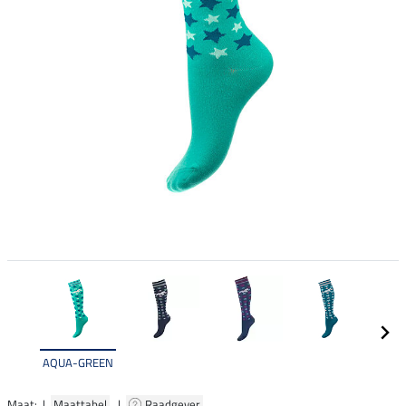
AQUA-GREEN
Maat: |
Maattabel
|
Raadgever