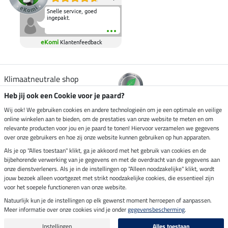
Snelle service, goed
ingepakt.
eKomi
Klantenfeedback
Klimaatneutrale shop
Heb jij ook een Cookie voor je paard?
Verzending per
Wij ook! We gebruiken cookies en andere technologieën om je een optimale en veilige
online winkelen aan te bieden, om de prestaties van onze website te meten en om
relevante producten voor jou en je paard te tonen! Hiervoor verzamelen we gegevens
over onze gebruikers en hoe zij onze website kunnen gebruiken op hun apparaten.
Veilig betalen met
Als je op "Alles toestaan" klikt, ga je akkoord met het gebruik van cookies en de
bijbehorende verwerking van je gegevens en met de overdracht van de gegevens aan
onze dienstverleners. Als je in de instellingen op "Alleen noodzakelijke" klikt, wordt
jouw bezoek alleen voortgezet met strikt noodzakelijke cookies, die essentieel zijn
voor het soepele functioneren van onze website.
Impressum
Natuurlijk kun je de instellingen op elk gewenst moment herroepen of aanpassen.
Meer informatie over onze cookies vind je onder
gegevensbescherming
.
Laatste update op 09.08.2026 om 14:26 uur
Alle prijzen in euro's, incl. BTW, excl. verzendkosten.
Instellingen
Alles toestaan