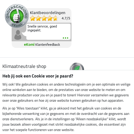
Klantbeoordelingen
4.7
/
5
Snelle service, goed
ingepakt.
eKomi
Klantenfeedback
Klimaatneutrale shop
Heb jij ook een Cookie voor je paard?
Verzending per
Wij ook! We gebruiken cookies en andere technologieën om je een optimale en veilige
online winkelen aan te bieden, om de prestaties van onze website te meten en om
relevante producten voor jou en je paard te tonen! Hiervoor verzamelen we gegevens
over onze gebruikers en hoe zij onze website kunnen gebruiken op hun apparaten.
Veilig betalen met
Als je op "Alles toestaan" klikt, ga je akkoord met het gebruik van cookies en de
bijbehorende verwerking van je gegevens en met de overdracht van de gegevens aan
onze dienstverleners. Als je in de instellingen op "Alleen noodzakelijke" klikt, wordt
jouw bezoek alleen voortgezet met strikt noodzakelijke cookies, die essentieel zijn
voor het soepele functioneren van onze website.
Impressum