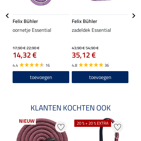
Felix Bühler
Felix Bühler
Feli
oornetje Essential
zadeldek Essential
tedd
been
Esse
17,90 €
22,90 €
43,90 €
54,90 €
27,90
14,32 €
35,12 €
22
4.4
16
4.8
36
4.6
toevoegen
toevoegen
KLANTEN KOCHTEN OOK
NIEUW
20 % + 20 % EXTRA
25 %