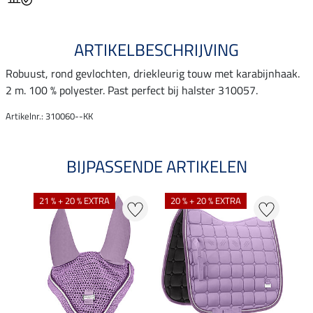
ARTIKELBESCHRIJVING
Robuust, rond gevlochten, driekleurig touw met karabijnhaak.
2 m. 100 % polyester. Past perfect bij halster 310057.
Artikelnr.: 310060--KK
BIJPASSENDE ARTIKELEN
21 % + 20 % EXTRA
20 % + 20 % EXTRA
20