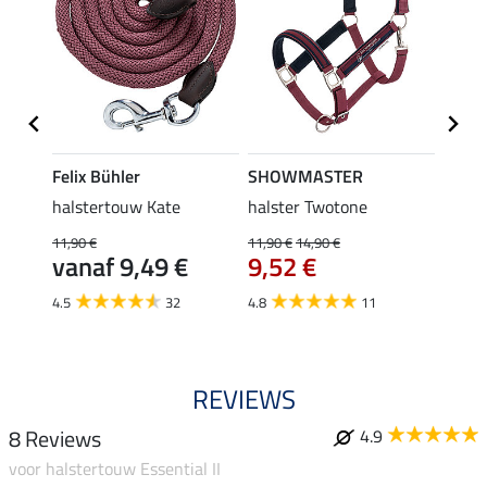
Felix Bühler
SHOWMASTER
FENG
elig
halstertouw Kate
halster Twotone
halste
11,90 €
11,90 €
14,90 €
11,90 
vanaf 9,49 €
9,52 €
van
4.5
32
4.8
11
5.0
REVIEWS
8 Reviews
4.9
voor halstertouw Essential II