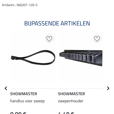
Artikelnr.: 560207-120-S
BIJPASSENDE ARTIKELEN
SHOWMASTER
SHOWMASTER
SHO
handlus voor zweep
zwepenhouder
spor
0,99 €
4,49 €
(9,99 