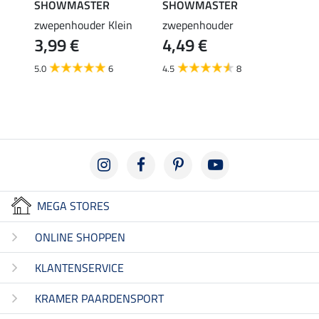
SHOWMASTER
SHOWMASTER
SHO
zwepenhouder Klein
zwepenhouder
handl
3,99 €
4,49 €
0,9
rming
5.0
6
4.5
8
4.8
MEGA STORES
ONLINE SHOPPEN
KLANTENSERVICE
KRAMER PAARDENSPORT