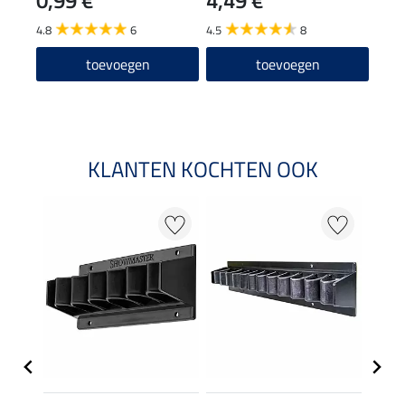
9,9
4.8
6
4.5
8
4.7
toevoegen
toevoegen
KLANTEN KOCHTEN OOK