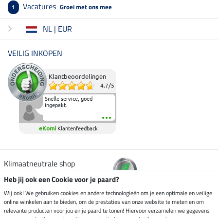
Vacatures
Groei met ons mee
1
NL | EUR
VEILIG INKOPEN
Klantbeoordelingen
4.7
/
5
Snelle service, goed
ingepakt.
eKomi
Klantenfeedback
Klimaatneutrale shop
Heb jij ook een Cookie voor je paard?
Verzending per
Wij ook! We gebruiken cookies en andere technologieën om je een optimale en veilige
online winkelen aan te bieden, om de prestaties van onze website te meten en om
relevante producten voor jou en je paard te tonen! Hiervoor verzamelen we gegevens