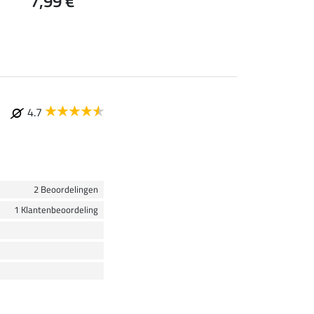
7,99 €
vanaf 6,79 €
8
4.7
2 Beoordelingen
1 Klantenbeoordeling