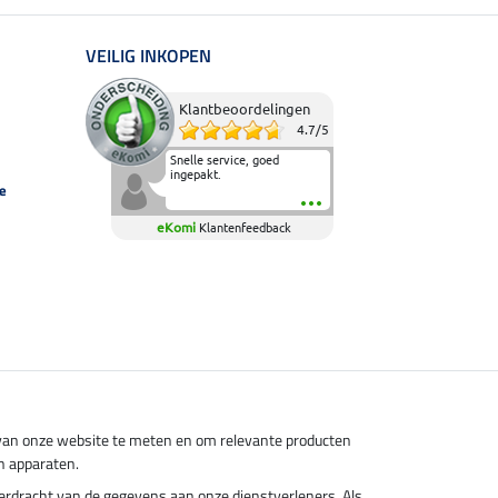
VEILIG INKOPEN
Klantbeoordelingen
4.7
/
5
Snelle service, goed
ingepakt.
e
eKomi
Klantenfeedback
s van onze website te meten en om relevante producten
n apparaten.
overdracht van de gegevens aan onze dienstverleners. Als