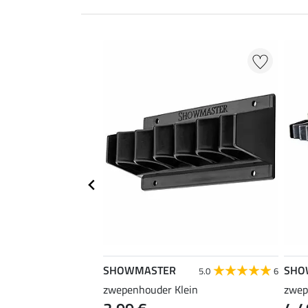
EXTRA
SHOWMASTER
SHO
4.7
3
5.0
6
litter Fever
zwepenhouder Klein
zwep