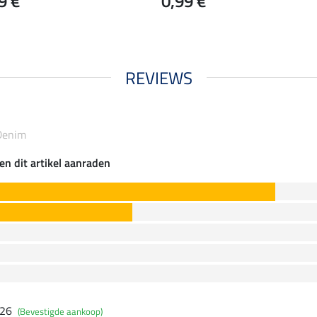
9 €
0,99 €
REVIEWS
Denim
en dit artikel aanraden
026
(Bevestigde aankoop)