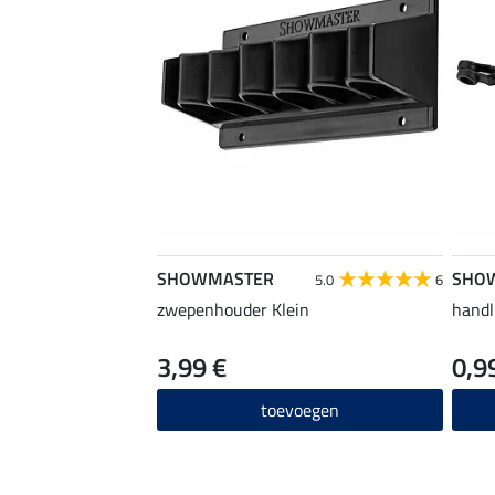
SHOWMASTER
SHO
5.0
6
zwepenhouder Klein
handl
3,99 €
0,9
toevoegen