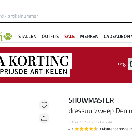
STALLEN
OUTFITS
SALE
MERKEN
CADEAUBON
nog
SHOWMASTER
dressuurzweep Deni
Artikelnr.: 560244-120-NV
4.7
3 Klantenbeoordeli