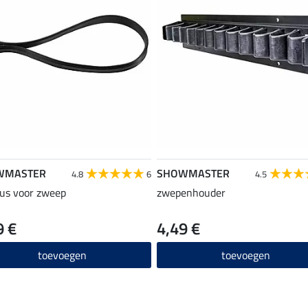
WMASTER
SHOWMASTER
4.8
6
4.5
us voor zweep
zwepenhouder
9 €
4,49 €
toevoegen
toevoegen