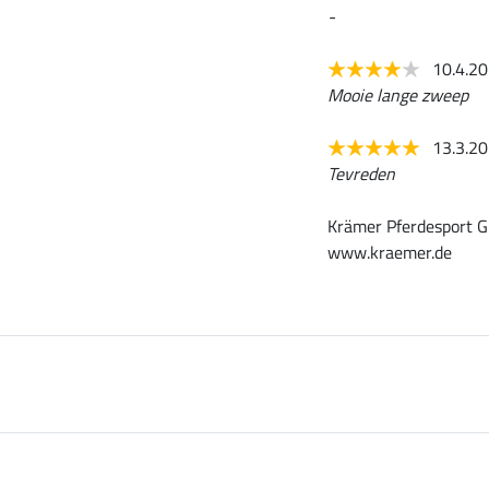
-
10.4.2
Mooie lange zweep
13.3.2
Tevreden
Krämer Pferdesport G
www.kraemer.de