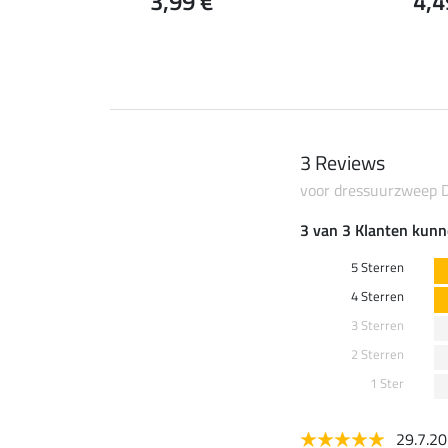
3,99 €
4,4
 €
8,49 €
10,90 €
3 Reviews
voor dressuurzweep 
3 van 3 Klanten kunn
5 Sterren
4 Sterren
3 Sterren
2 Sterren
1 Ster
29.7.2