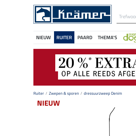
NIEUW
RUITER
PAARD
THEMA'S
Ruiter
Zwepen & sporen
dressuurzweep Denim
NIEUW