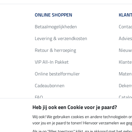
ONLINE SHOPPEN
KLANT
Betaalmogelijkheden
Conta
Levering & verzendkosten
Advies
Retour & herroeping
Nieuws
VIP All-In Pakket
Klante
Online bestelformulier
Maten
Cadeaubonnen
Deken
FAQ
Catalo
Heb jij ook een Cookie voor je paard?
Wij ook! We gebruiken cookies en andere technologieën om
Klimaatneutrale shop
Verzend
voor jou en je paard te tonen! Hiervoor verzamelen we ge
Als je op "Alles toestaan" klikt, ga je akkoord met het g