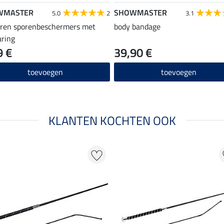
WMASTER
SHOWMASTER
5.0
2
3.1
ren sporenbeschermers met
body bandage
aring
9 €
39,90 €
toevoegen
toevoegen
KLANTEN KOCHTEN OOK