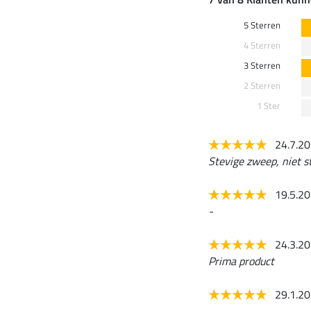
5 Sterren
4 Sterren
3 Sterren
2 Sterren
1 Ster
24.7.2
Stevige zweep, niet s
19.5.2
-
24.3.2
Prima product
29.1.2