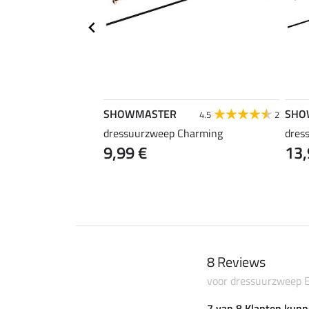
SHOWMASTER
SHO
5.0
2
4.5
2
ce zweep SPORTS
dressuurzweep Charming
dres
9,99 €
13,
8 Reviews
voor dressuurzweep 
7 van 8 Klanten kunn