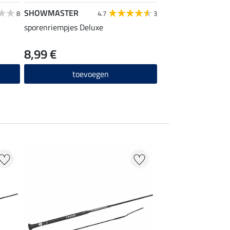
SHOWMASTER
SHOWMASTER
8
4.7
3
sporenriempjes Deluxe
zwepenhouder Klei
8,99 €
3,99 €
toevoegen
toevo