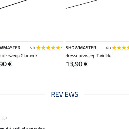
WMASTER
SHOWMASTER
5.0
9
4.8
suurzweep Glamour
dressuurzweep Twinkle
90 €
13,90 €
REVIEWS
Ergo
en dit artikel aanraden