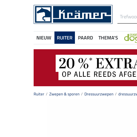
NIEUW
RUITER
PAARD
THEMA'S
Ruiter
Zwepen & sporen
Dressuurzwepen
dressuurz