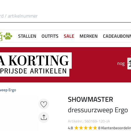
STALLEN
OUTFITS
SALE
MERKEN
CADEAUBON
nog
weep Ergo
SHOWMASTER
dressuurzweep Ergo
Artikelnr.: 560169-120-JA
4.8
8 Klantenbeoordeli