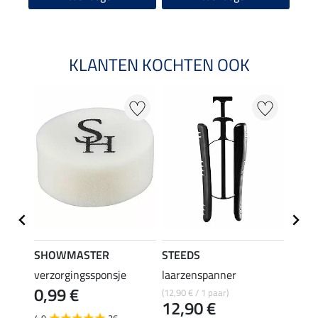
KLANTEN KOCHTEN OOK
22 %
SHOWMASTER
STEEDS
effax
verzorgingssponsje
laarzenspanner
laarz
0,99 €
(12,90 € / 1 paar)
8,49 €
12,90 €
6,7