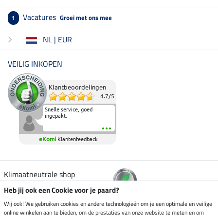
Vacatures
Groei met ons mee
1
NL | EUR
VEILIG INKOPEN
Klantbeoordelingen
4.7
/
5
Snelle service, goed
ingepakt.
eKomi
Klantenfeedback
Klimaatneutrale shop
Heb jij ook een Cookie voor je paard?
Verzending per
Wij ook! We gebruiken cookies en andere technologieën om je een optimale en veilige
online winkelen aan te bieden, om de prestaties van onze website te meten en om