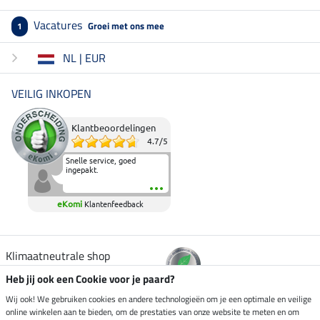
Vacatures
Groei met ons mee
1
NL | EUR
VEILIG INKOPEN
Klantbeoordelingen
4.7
/
5
Snelle service, goed
ingepakt.
eKomi
Klantenfeedback
Klimaatneutrale shop
Heb jij ook een Cookie voor je paard?
Verzending per
Wij ook! We gebruiken cookies en andere technologieën om je een optimale en veilige
online winkelen aan te bieden, om de prestaties van onze website te meten en om