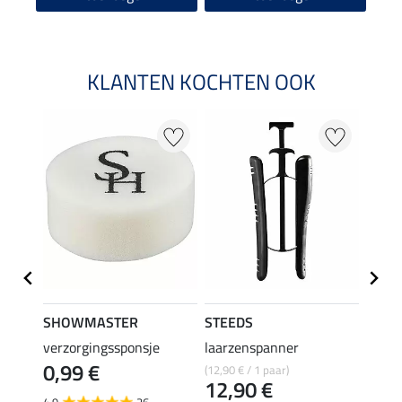
KLANTEN KOCHTEN OOK
22 %
SHOWMASTER
STEEDS
effax
verzorgingssponsje
laarzenspanner
laarz
0,99 €
(12,90 € / 1 paar)
8,49 €
12,90 €
6,7