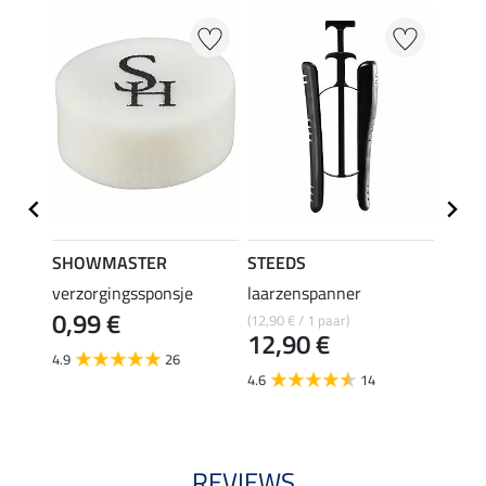
22 %
SHOWMASTER
STEEDS
effax
verzorgingssponsje
laarzenspanner
laarz
0,99 €
(12,90 € / 1 paar)
8,49 €
12,90 €
6,7
4.9
26
4.6
14
4.8
REVIEWS