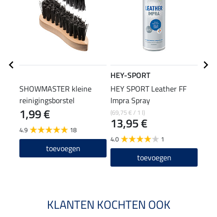
HEY-SPORT
SHO
SHOWMASTER kleine
HEY SPORT Leather FF
verz
reinigingsborstel
Impra Spray
1,99 €
0,9
(69,75 € / 1 l)
13,95 €
4.9
18
4.9
4.0
1
toevoegen
toevoegen
KLANTEN KOCHTEN OOK