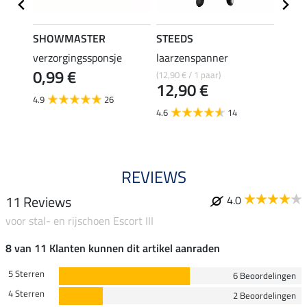
SHOWMASTER
STEEDS
effax
verzorgingssponsje
laarzenspanner
laarz
0,99 €
(12,90 € / 1 paar)
8,49 €
12,90 €
6,7
4.9
26
4.6
14
4.8
REVIEWS
11 Reviews
4.0
voor stal- en rijschoen Escort III
8 van 11 Klanten kunnen dit artikel aanraden
5 Sterren
6 Beoordelingen
4 Sterren
2 Beoordelingen