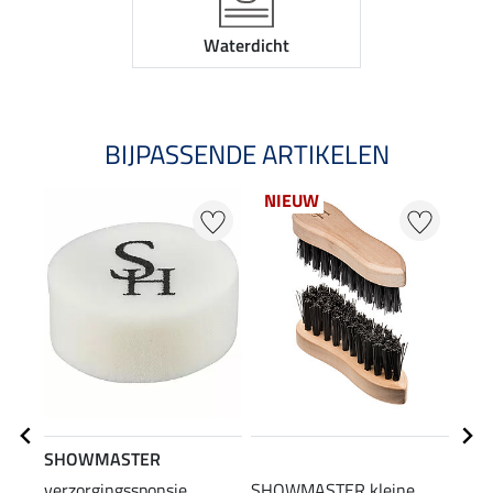
Waterdicht
BIJPASSENDE ARTIKELEN
NIEUW
SHOWMASTER
STE
verzorgingssponsje
SHOWMASTER kleine
laar