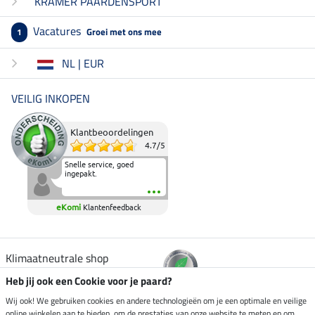
KRAMER PAARDENSPORT
Vacatures
Groei met ons mee
1
NL | EUR
VEILIG INKOPEN
Klantbeoordelingen
4.7
/
5
Snelle service, goed
ingepakt.
eKomi
Klantenfeedback
Klimaatneutrale shop
Heb jij ook een Cookie voor je paard?
Verzending per
Wij ook! We gebruiken cookies en andere technologieën om je een optimale en veilige
online winkelen aan te bieden, om de prestaties van onze website te meten en om