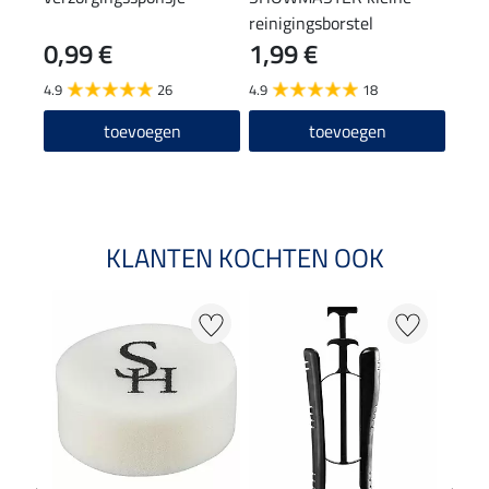
reinigingsborstel
0,99 €
1,99 €
(12,90
12
4.9
26
4.9
18
4.6
toevoegen
toevoegen
KLANTEN KOCHTEN OOK
22 %