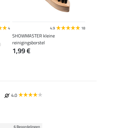
STEEDS
4
4.9
18
4
SHOWMASTER kleine
tenenverwarmer
0,99 €
reinigingsborstel
)
1,99 €
4.0
6 Beoordelingen