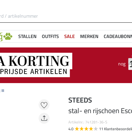
STALLEN
OUTFITS
SALE
MERKEN
CADEAUBON
nog
III
STEEDS
stal- en rijschoen Esco
Artikelnr.: 741281-36-S
4.0
11 Klantenbeoordel