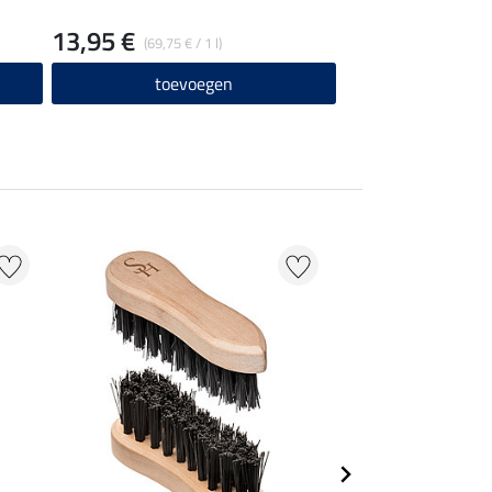
13,95 €
(69,75 € / 1 l)
toevoegen