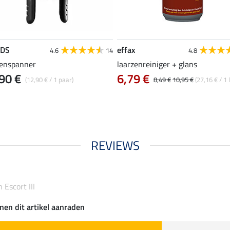
EDS
effax
4.6
14
4.8
zenspanner
laarzenreiniger + glans
90 €
6,79 €
(12,90 € / 1 paar)
8,49 €
10,95 €
(27,16 € / 1 l
REVIEWS
 Escort III
nen dit artikel aanraden