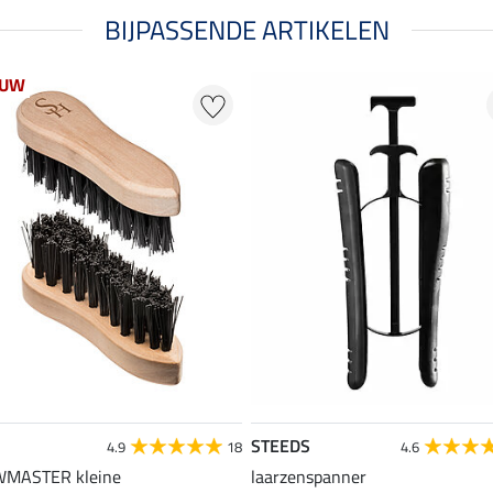
BIJPASSENDE ARTIKELEN
EUW
STEEDS
4.9
18
4.6
MASTER kleine
laarzenspanner