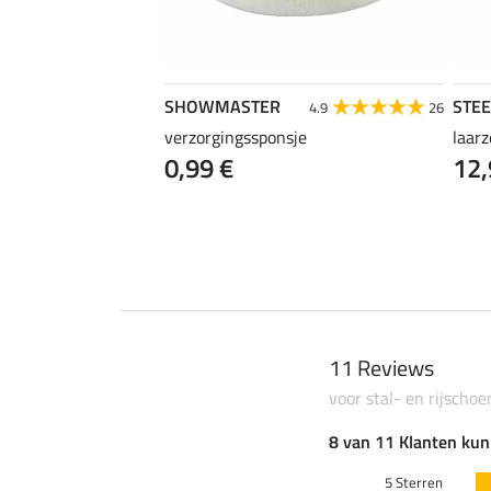
SHOWMASTER
STE
4.2
33
4.9
26
r
verzorgingssponsje
laar
0,99 €
12,
11 Reviews
voor stal- en rijschoen
8 van 11 Klanten kun
5 Sterren