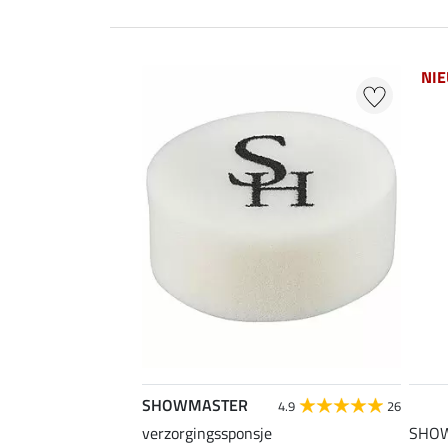
NI
SHOWMASTER
4.9
26
verzorgingssponsje
SHOW