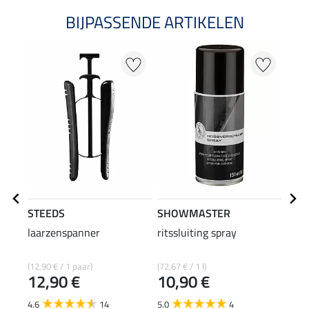
BIJPASSENDE ARTIKELEN
STEEDS
SHOWMASTER
SHO
laarzenspanner
ritssluiting spray
laar
(12,90 € / 1 paar)
(72,67 € / 1 l)
(49,90
12,90 €
10,90 €
4,9
4.6
14
5.0
4
5.0