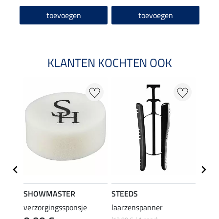
toevoegen
toevoegen
KLANTEN KOCHTEN OOK
22 %
SHOWMASTER
STEEDS
effax
verzorgingssponsje
laarzenspanner
laarz