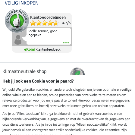
VEILIG INKOPEN
Klantbeoordelingen
4.7
/
5
Snelle service, goed
ingepakt.
eKomi
Klantenfeedback
Klimaatneutrale shop
Heb jij ook een Cookie voor je paard?
Verzending per
Wij ook! We gebruiken cookies en andere technologieën om je een optimale en veilige
online winkelen aan te bieden, om de prestaties van onze website te meten en om
relevante producten voor jou en je paard te tonen! Hiervoor verzamelen we gegevens
over onze gebruikers en hoe zij onze website kunnen gebruiken op hun apparaten.
Veilig betalen met
Als je op "Alles toestaan" klikt, ga je akkoord met het gebruik van cookies en de
bijbehorende verwerking van je gegevens en met de overdracht van de gegevens aan
onze dienstverleners. Als je in de instellingen op "Alleen noodzakelijke" klikt, wordt
jouw bezoek alleen voortgezet met strikt noodzakelijke cookies, die essentieel zijn