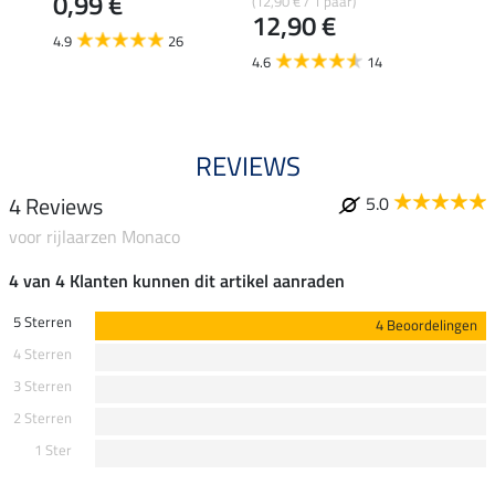
0,99 €
(12,90 € / 1 paar)
8,49 €
12,90 €
6,7
4.9
26
4.6
14
4.8
REVIEWS
4 Reviews
5.0
voor rijlaarzen Monaco
4 van 4 Klanten kunnen dit artikel aanraden
5 Sterren
4 Beoordelingen
4 Sterren
3 Sterren
2 Sterren
1 Ster