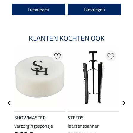
toevoegen
toevoegen
KLANTEN KOCHTEN OOK
22 %
SHOWMASTER
STEEDS
effax
verzorgingssponsje
laarzenspanner
laarz