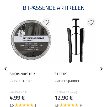
BIJPASSENDE ARTIKELEN
SHOWMASTER
STEEDS
SHO
laarzencreme
laarzenspanner
ritss
(49,90 € / 1 l)
(12,90 € / 1 paar)
(72,67
4,99 €
12,90 €
10
5.0
3
4.6
14
5.0