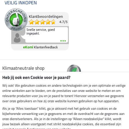
VEILIG INKOPEN
Klantbeoordelingen
4.7
/
5
Snelle service, goed
ingepakt.
eKomi
Klantenfeedback
Klimaatneutrale shop
Heb jij ook een Cookie voor je paard?
Verzending per
Wij ook! We gebruiken cookies en andere technologieën om je een optimale en veilige
online winkelen aan te bieden, om de prestaties van onze website te meten en om
relevante producten voor jou en je paard te tonen! Hiervoor verzamelen we gegevens
over onze gebruikers en hoe zij onze website kunnen gebruiken op hun apparaten.
Veilig betalen met
Als je op "Alles toestaan" klikt, ga je akkoord met het gebruik van cookies en de
bijbehorende verwerking van je gegevens en met de overdracht van de gegevens aan
onze dienstverleners. Als je in de instellingen op "Alleen noodzakelijke" klikt, wordt
jouw bezoek alleen voortgezet met strikt noodzakelijke cookies, die essentieel zijn