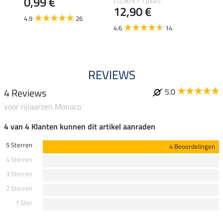
0,99 €
(12,90 € / 1 paar)
8,49 €
12,90 €
6,7
4.9
26
4.6
14
4.8
REVIEWS
4 Reviews
5.0
voor rijlaarzen Monaco
4 van 4 Klanten kunnen dit artikel aanraden
5 Sterren
4 Beoordelingen
4 Sterren
3 Sterren
2 Sterren
1 Ster