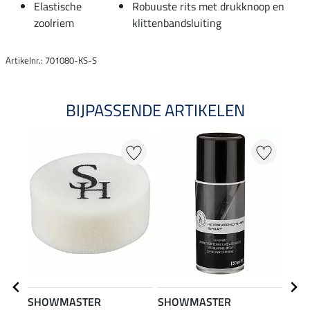
Elastische
Robuuste rits met drukknoop en
zoolriem
klittenbandsluiting
Artikelnr.: 701080-KS-S
BIJPASSENDE ARTIKELEN
SHOWMASTER
SHOWMASTER
STE