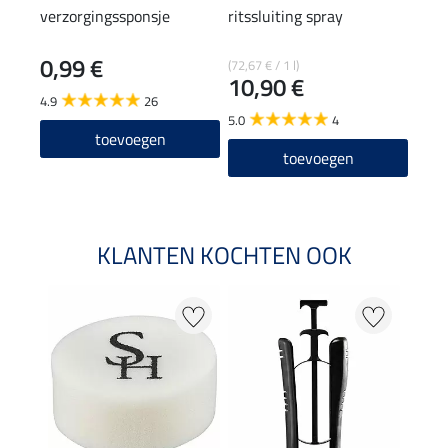
verzorgingssponsje
ritssluiting spray
laar
0,99 €
14
(72,67 € / 1 l)
10,90 €
4.9
26
4.7
5.0
4
toevoegen
toevoegen
KLANTEN KOCHTEN OOK
22 %