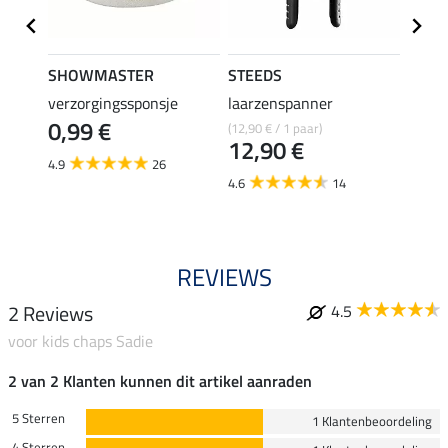
SHOWMASTER
STEEDS
effax
verzorgingssponsje
laarzenspanner
laarz
0,99 €
(12,90 € / 1 paar)
8,49 €
12,90 €
6,7
4.9
26
4.6
14
4.8
REVIEWS
2 Reviews
4.5
voor kids chaps Sadie
2 van 2 Klanten kunnen dit artikel aanraden
5 Sterren
1 Klantenbeoordeling
4 Sterren