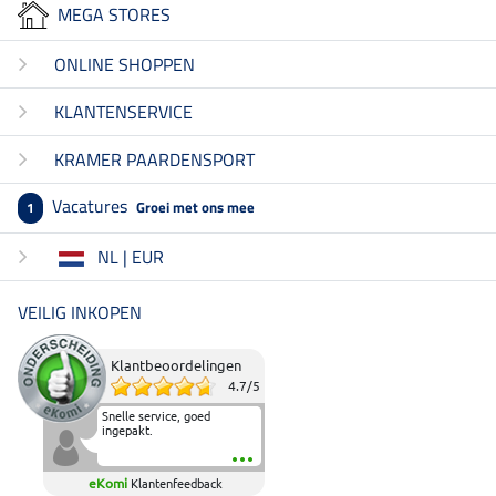
MEGA STORES
ONLINE SHOPPEN
KLANTENSERVICE
KRAMER PAARDENSPORT
Vacatures
Groei met ons mee
1
NL | EUR
VEILIG INKOPEN
Klantbeoordelingen
4.7
/
5
Snelle service, goed
ingepakt.
eKomi
Klantenfeedback