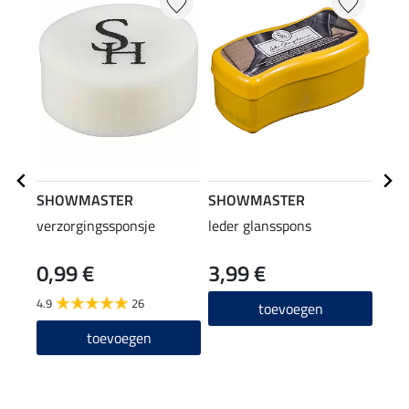
SHOWMASTER
SHOWMASTER
verzorgingssponsje
leder glansspons
SHO
rein
0,99 €
3,99 €
1,9
4.9
26
4.9
toevoegen
toevoegen