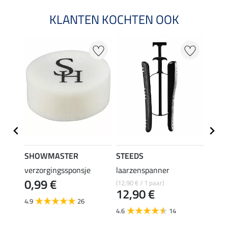
KLANTEN KOCHTEN OOK
22 %
SHOWMASTER
STEEDS
effax
verzorgingssponsje
laarzenspanner
laarz
0,99 €
(12,90 € / 1 paar)
8,49 €
12,90 €
6,7
4.9
26
4.6
14
4.8