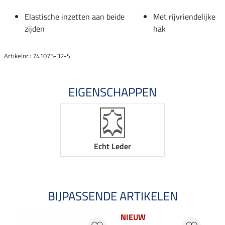
Elastische inzetten aan beide
Met rijvriendelijke
zijden
hak
Artikelnr.: 741075-32-S
EIGENSCHAPPEN
Echt Leder
BIJPASSENDE ARTIKELEN
NIEUW
NI