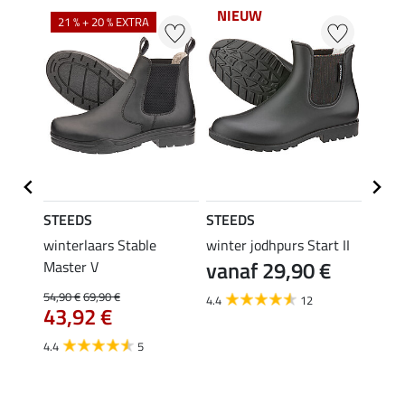
NIEUW
21 % + 20 % EXTRA
21 %
STEEDS
STEEDS
STEE
rt II
winterlaars Stable
winter jodhpurs Start II
winte
€
vanaf 29,90 €
Master V
Maste
54,90 €
69,90 €
54,90 
4.4
12
43,92 €
43,
4.4
5
4.4