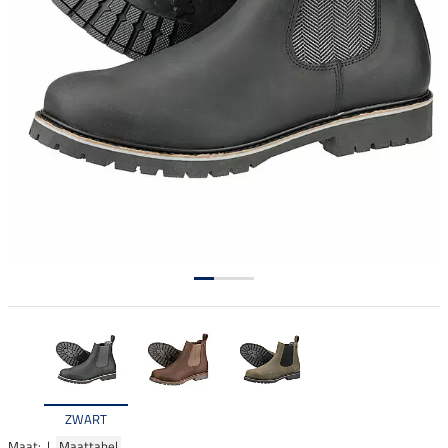
ZWART
Maat: |
Maattabel