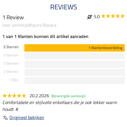
REVIEWS
1 Review
5.0
voor winterjodhpurs Novara
1 van 1 Klanten kunnen dit artikel aanraden
5 Sterren
1 Klantenbeoordeling
4 Sterren
3 Sterren
2 Sterren
1 Ster
20.2.2026
(Bevestigde aankoop)
Comfortabele en stijlvolle enkellaars die je ook lekker warm
houdt. #
Origineel bekijken