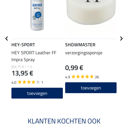
HEY-SPORT
SHOWMASTER
HEY SPORT Leather FF
verzorgingssponsje
SHO
Impra Spray
rein
0,99 €
1,9
(69,75 € / 1 l)
13,95 €
4.9
26
4.9
4.0
1
toevoegen
toevoegen
KLANTEN KOCHTEN OOK