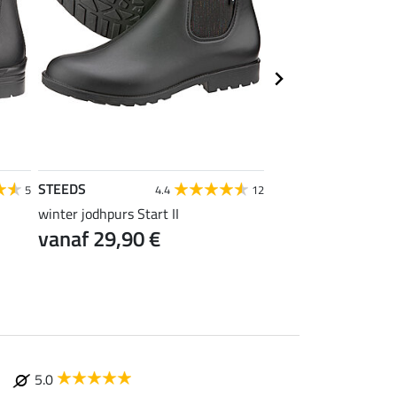
STEEDS
STEEDS
5
4.4
12
winter jodhpurs Start II
winterlaars Stable M
vanaf 29,90 €
43,92 €
54,90 €
69
5.0