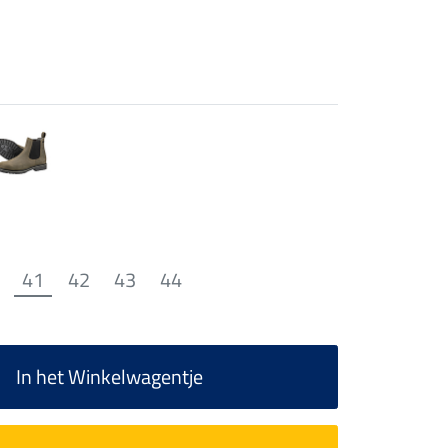
41
42
43
44
In het Winkelwagentje