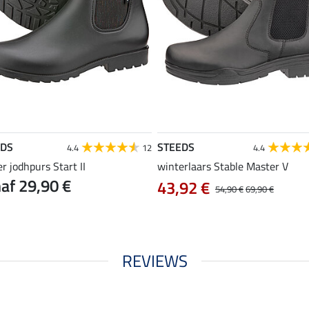
EDS
STEEDS
4.4
12
4.4
r jodhpurs Start II
winterlaars Stable Master V
af 29,90 €
43,92 €
54,90 €
69,90 €
REVIEWS