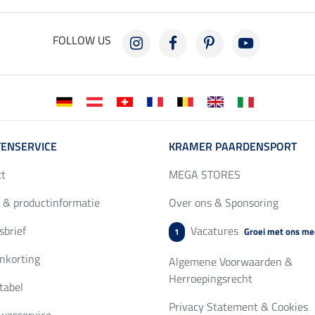
FOLLOW US
ENSERVICE
KRAMER PAARDENSPORT
ct
MEGA STORES
 & productinformatie
Over ons & Sponsoring
brief
Vacatures
Groei met ons me
1
nkorting
Algemene Voorwaarden &
Herroepingsrecht
tabel
Privacy Statement & Cookies