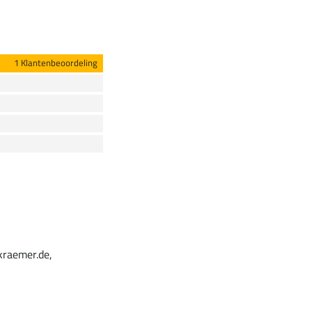
1 Klantenbeoordeling
kraemer.de,