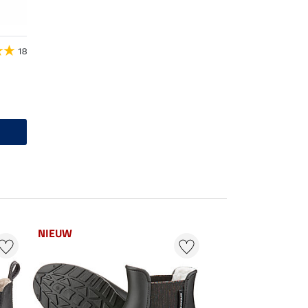
18
NIEUW
21 % + 20 % EXTR