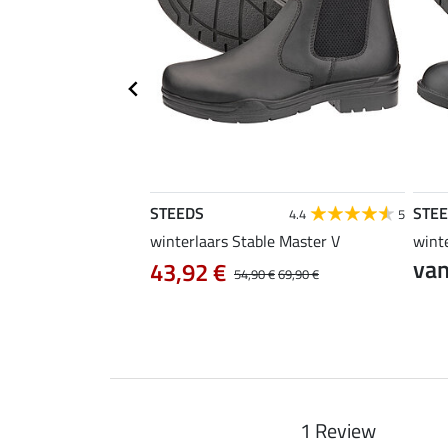
STEEDS
STE
4.4
12
4.4
5
tart II
winterlaars Stable Master V
winte
0 €
van
43,92 €
54,90 €
69,90 €
1 Review