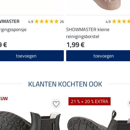
WMASTER
4.9
26
4.9
rgingssponsje
SHOWMASTER kleine
reinigingsborstel
9 €
1,99 €
toevoegen
toevoegen
KLANTEN KOCHTEN OOK
EUW
21 % + 20 % EXTRA