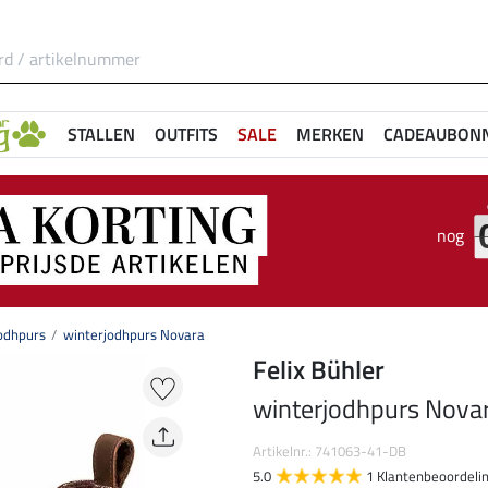
STALLEN
OUTFITS
SALE
MERKEN
CADEAUBON
nog
jodhpurs
winterjodhpurs Novara
Felix Bühler
winterjodhpurs Nova
Artikelnr.: 741063-41-DB
5.0
1 Klantenbeoordeli