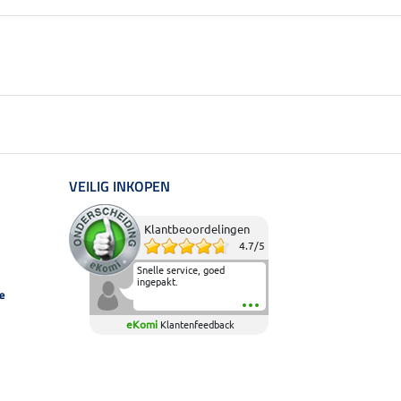
VEILIG INKOPEN
Klantbeoordelingen
4.7
/
5
Snelle service, goed
ingepakt.
e
eKomi
Klantenfeedback