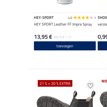
HEY-SPORT
SHO
4.0
1
HEY SPORT Leather FF Impra Spray
verzo
13,95 €
0,9
(69,75 € / 1 l)
toevoegen
NI
21 % + 20 % EXTRA