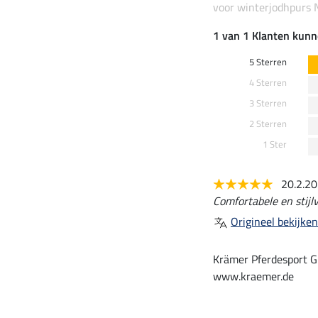
voor winterjodhpurs 
1 van 1 Klanten kunn
5 Sterren
4 Sterren
3 Sterren
2 Sterren
1 Ster
20.2.2
Comfortabele en stijlv
Origineel bekijken
Krämer Pferdesport G
www.kraemer.de