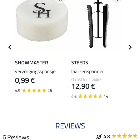
SHOWMASTER
STEEDS
effax
verzorgingssponsje
laarzenspanner
laarz
0,99 €
(12,90 € / 1 paar)
8,49 €
12,90 €
6,7
4.9
26
4.6
14
4.8
REVIEWS
6 Reviews
4.8