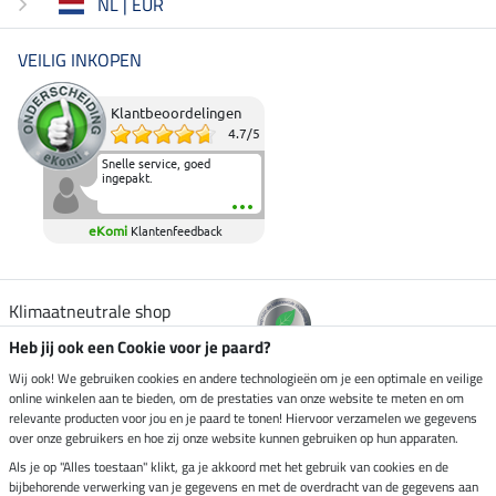
NL | EUR
VEILIG INKOPEN
Klantbeoordelingen
4.7
/
5
Snelle service, goed
ingepakt.
eKomi
Klantenfeedback
Klimaatneutrale shop
Heb jij ook een Cookie voor je paard?
Verzending per
Wij ook! We gebruiken cookies en andere technologieën om je een optimale en veilige
online winkelen aan te bieden, om de prestaties van onze website te meten en om
relevante producten voor jou en je paard te tonen! Hiervoor verzamelen we gegevens
over onze gebruikers en hoe zij onze website kunnen gebruiken op hun apparaten.
Veilig betalen met
Als je op "Alles toestaan" klikt, ga je akkoord met het gebruik van cookies en de
bijbehorende verwerking van je gegevens en met de overdracht van de gegevens aan