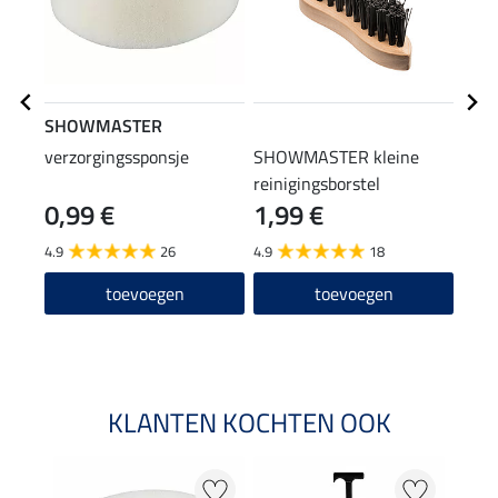
SHOWMASTER
STE
verzorgingssponsje
SHOWMASTER kleine
laar
reinigingsborstel
0,99 €
1,99 €
(12,90
12
4.9
26
4.9
18
4.6
toevoegen
toevoegen
KLANTEN KOCHTEN OOK
22 %