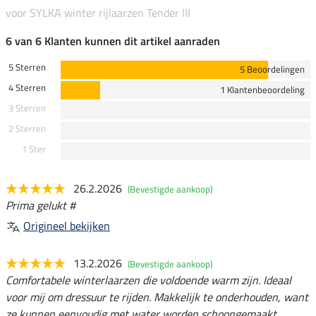
voor SYLKA winter rijlaarzen Tender III
6 van 6 Klanten kunnen dit artikel aanraden
5 Sterren
5 Beoordelingen
4 Sterren
1 Klantenbeoordeling
3 Sterren
2 Sterren
1 Ster
26.2.2026
(Bevestigde aankoop)
Prima gelukt #
Origineel bekijken
13.2.2026
(Bevestigde aankoop)
Comfortabele winterlaarzen die voldoende warm zijn. Ideaal
voor mij om dressuur te rijden. Makkelijk te onderhouden, want
ze kunnen eenvoudig met water worden schoongemaakt.