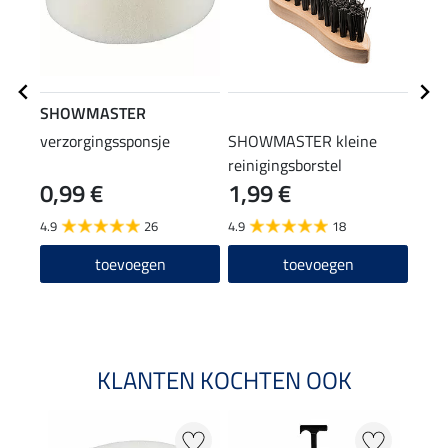
SHOWMASTER
STE
verzorgingssponsje
SHOWMASTER kleine
laar
reinigingsborstel
0,99 €
1,99 €
(12,90
12
4.9
26
4.9
18
4.6
toevoegen
toevoegen
KLANTEN KOCHTEN OOK
22 %