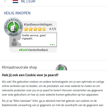
NL | EUR
VEILIG INKOPEN
Klantbeoordelingen
4.7
/
5
Snelle service, goed
ingepakt.
eKomi
Klantenfeedback
Klimaatneutrale shop
Heb jij ook een Cookie voor je paard?
Verzending per
Wij ook! We gebruiken cookies en andere technologieën om je een optimale en veilige
online winkelen aan te bieden, om de prestaties van onze website te meten en om
relevante producten voor jou en je paard te tonen! Hiervoor verzamelen we gegevens
over onze gebruikers en hoe zij onze website kunnen gebruiken op hun apparaten.
Veilig betalen met
Als je op "Alles toestaan" klikt, ga je akkoord met het gebruik van cookies en de
bijbehorende verwerking van je gegevens en met de overdracht van de gegevens aan