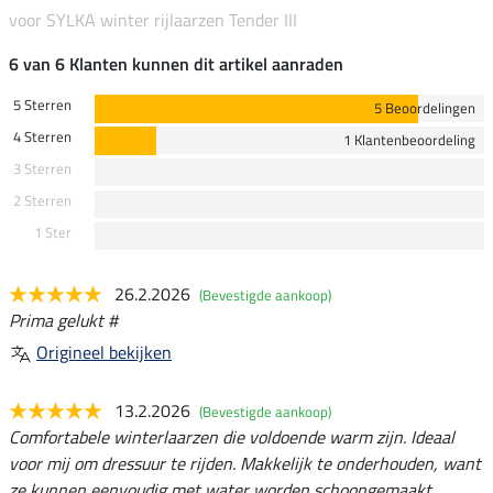
voor SYLKA winter rijlaarzen Tender III
6 van 6 Klanten kunnen dit artikel aanraden
5 Sterren
5 Beoordelingen
4 Sterren
1 Klantenbeoordeling
3 Sterren
2 Sterren
1 Ster
26.2.2026
(Bevestigde aankoop)
Prima gelukt #
Origineel bekijken
13.2.2026
(Bevestigde aankoop)
Comfortabele winterlaarzen die voldoende warm zijn. Ideaal
voor mij om dressuur te rijden. Makkelijk te onderhouden, want
ze kunnen eenvoudig met water worden schoongemaakt.