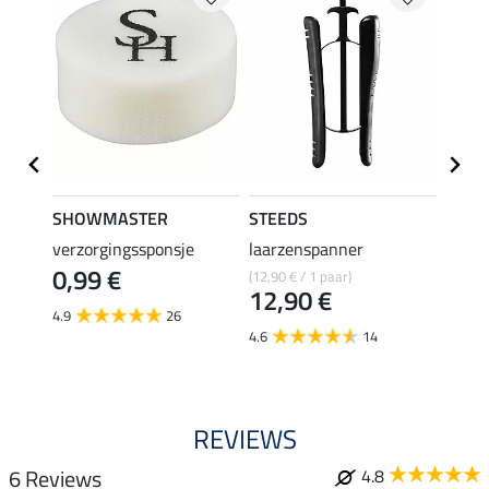
SHOWMASTER
STEEDS
effax
verzorgingssponsje
laarzenspanner
laarz
0,99 €
(12,90 € / 1 paar)
8,49 €
12,90 €
6,7
4.9
26
4.6
14
4.8
REVIEWS
6 Reviews
4.8