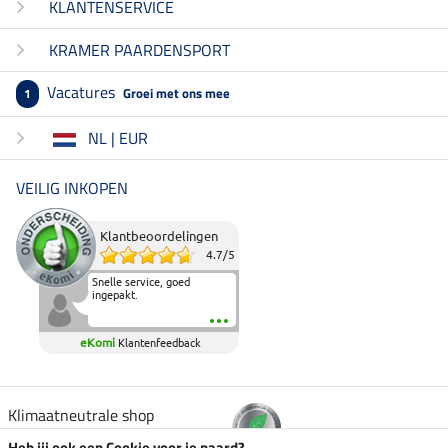
KLANTENSERVICE
KRAMER PAARDENSPORT
Vacatures
Groei met ons mee
1
NL | EUR
VEILIG INKOPEN
Klantbeoordelingen
4.7
/
5
Snelle service, goed
ingepakt.
eKomi
Klantenfeedback
Klimaatneutrale shop
Heb jij ook een Cookie voor je paard?