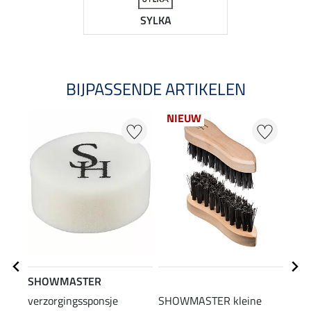
SYLKA
BIJPASSENDE ARTIKELEN
NIEUW
SHOWMASTER
STE
verzorgingssponsje
SHOWMASTER kleine
laar