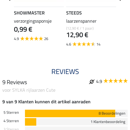
SHOWMASTER
STEEDS
effax
verzorgingssponsje
laarzenspanner
laarz
0,99 €
(12,90 € / 1 paar)
8,49 €
12,90 €
6,7
4.9
26
4.6
14
4.8
REVIEWS
9 Reviews
4.9
voor SYLKA rijlaarzen Cute
9 van 9 Klanten kunnen dit artikel aanraden
5 Sterren
8 Beoordelingen
4 Sterren
1 Klantenbeoordeling
3 Sterren