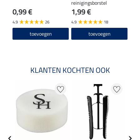
reinigingsborstel
0,99 €
1,99 €
(12,90
12
4.9
26
4.9
18
4.6
toevoegen
toevoegen
KLANTEN KOCHTEN OOK
22 %