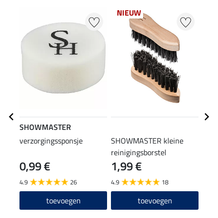
NIEUW
SHOWMASTER
STE
verzorgingssponsje
SHOWMASTER kleine
laar
reinigingsborstel
0,99 €
1,99 €
(12,90
12
4.9
26
4.9
18
4.6
toevoegen
toevoegen