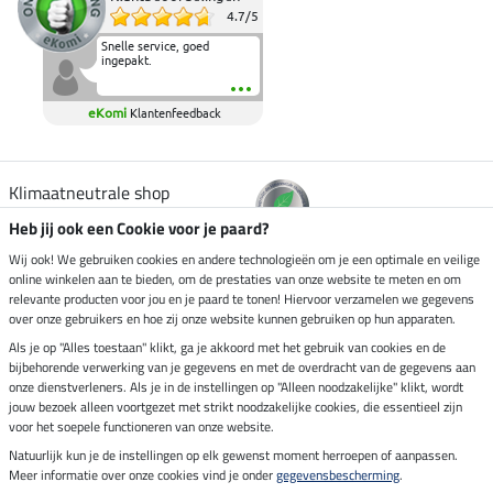
4.7
/
5
Snelle service, goed
ingepakt.
eKomi
Klantenfeedback
Klimaatneutrale shop
Heb jij ook een Cookie voor je paard?
Verzending per
Wij ook! We gebruiken cookies en andere technologieën om je een optimale en veilige
online winkelen aan te bieden, om de prestaties van onze website te meten en om
relevante producten voor jou en je paard te tonen! Hiervoor verzamelen we gegevens
over onze gebruikers en hoe zij onze website kunnen gebruiken op hun apparaten.
Veilig betalen met
Als je op "Alles toestaan" klikt, ga je akkoord met het gebruik van cookies en de
bijbehorende verwerking van je gegevens en met de overdracht van de gegevens aan
onze dienstverleners. Als je in de instellingen op "Alleen noodzakelijke" klikt, wordt
jouw bezoek alleen voortgezet met strikt noodzakelijke cookies, die essentieel zijn
Impressum
voor het soepele functioneren van onze website.
Natuurlijk kun je de instellingen op elk gewenst moment herroepen of aanpassen.
Meer informatie over onze cookies vind je onder
gegevensbescherming
.
Laatste update op 06.08.2026 om 14:39 uur