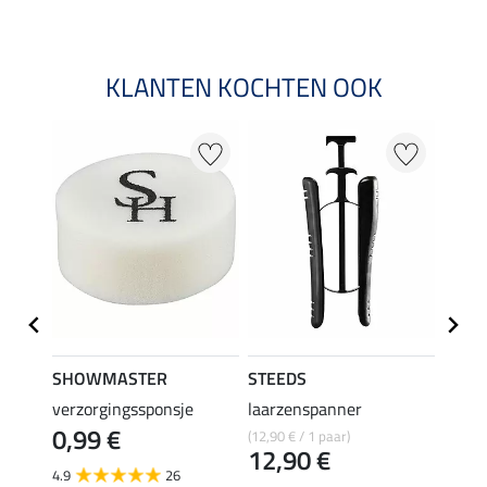
KLANTEN KOCHTEN OOK
22 %
SHOWMASTER
STEEDS
effax
verzorgingssponsje
laarzenspanner
laarz
0,99 €
(12,90 € / 1 paar)
8,49 €
12,90 €
6,7
4.9
26