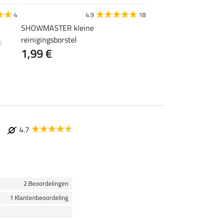
STEEDS
4
4.9
18
4
SHOWMASTER kleine
tenenverwarmer
0,99 €
reinigingsborstel
)
1,99 €
4.7
2 Beoordelingen
1 Klantenbeoordeling