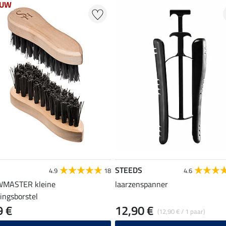
EUW
STEEDS
4.9
18
4.6
MASTER kleine
laarzenspanner
gingsborstel
9 €
12,90 €
(12,90 € / 1 paar)