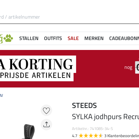
STALLEN
OUTFITS
SALE
MERKEN
CADEAUBON
nog
IV
STEEDS
SYLKA jodhpurs Recru
Artikelnr.: 741085-34-S
4.7
3 Klantenbeoordeli