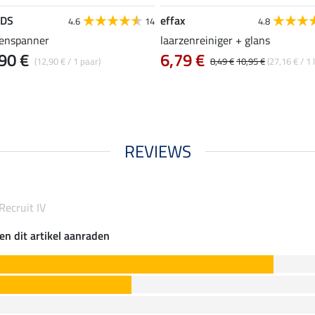
EDS
effax
4.6
14
4.8
zenspanner
laarzenreiniger + glans
90 €
6,79 €
(12,90 € / 1 paar)
8,49 €
10,95 €
(27,16 € / 1 l
REVIEWS
Recruit IV
en dit artikel aanraden