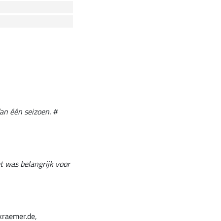
dan één seizoen. #
et was belangrijk voor
kraemer.de,