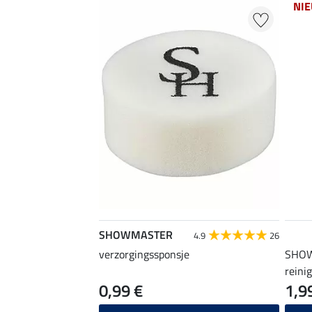
NI
SHOWMASTER
4.9
26
verzorgingssponsje
SHOW
reini
0,99 €
1,9