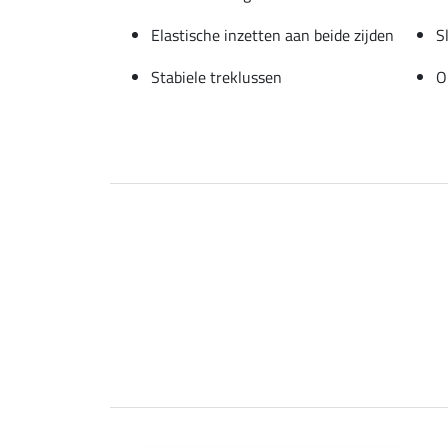
Elastische inzetten aan beide zijden
S
Stabiele treklussen
O