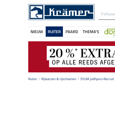
NIEUW
RUITER
PAARD
THEMA'S
Ruiter
Rijlaarzen & rijschoenen
SYLKA jodhpurs Recruit 