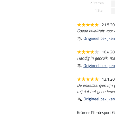
2 Sterren
1 Ster
21.5.2
Goede kwaliteit voor e
Origineel bekijken
16.4.2
Handig in gebruik, maa
Origineel bekijken
13.1.2
De enkellaarsjes zijn 
mij dat het geen leder
Origineel bekijken
Krämer Pferdesport G