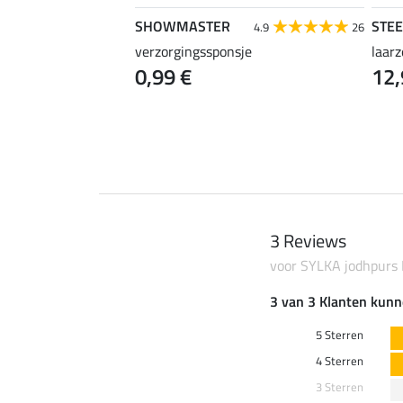
SHOWMASTER
STE
4.2
33
4.9
26
r
verzorgingssponsje
laar
0,99 €
12,
3 Reviews
voor SYLKA jodhpurs 
3 van 3 Klanten kunn
5 Sterren
4 Sterren
3 Sterren