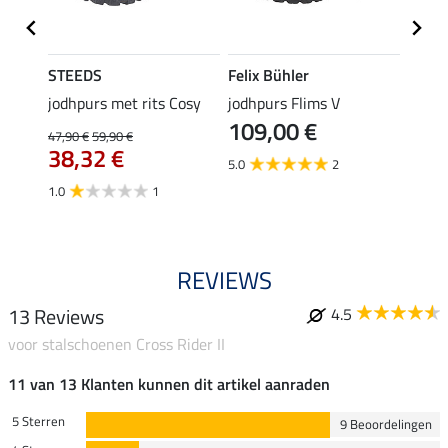
STEEDS
Felix Bühler
STEE
n
jodhpurs met rits Cosy
jodhpurs Flims V
SYLKA
109,00 €
44,
47,90 €
59,90 €
38,32 €
5.0
2
4.5
1.0
1
REVIEWS
13 Reviews
4.5
voor stalschoenen Cross Rider II
11 van 13 Klanten kunnen dit artikel aanraden
5 Sterren
9 Beoordelingen