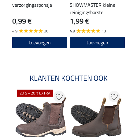
verzorgingssponsje
SHOWMASTER kleine
laar
reinigingsborstel
0,99 €
1,99 €
(12,90
12
4.9
26
4.9
18
4.6
toevoegen
toevoegen
KLANTEN KOCHTEN OOK
20 % + 20 % EXTRA