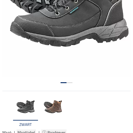
ZWART
Maat: |
Maattabel
|
Raadgever