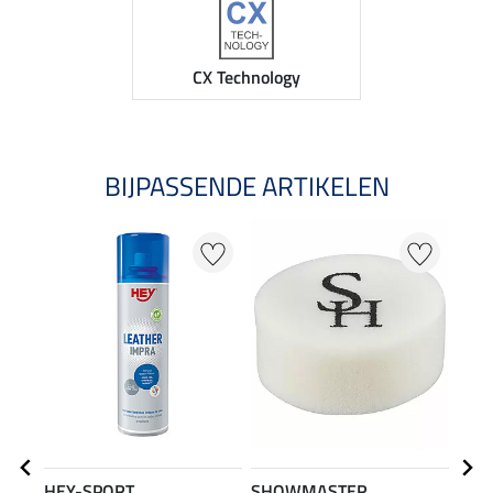
CX Technology
BIJPASSENDE ARTIKELEN
NI
HEY-SPORT
SHOWMASTER