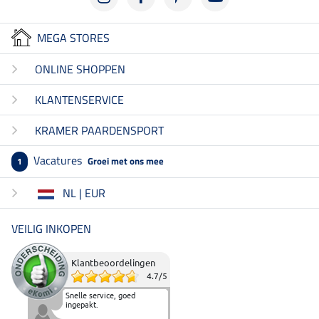
MEGA STORES
ONLINE SHOPPEN
KLANTENSERVICE
KRAMER PAARDENSPORT
Vacatures
Groei met ons mee
1
NL | EUR
VEILIG INKOPEN
Klantbeoordelingen
4.7
/
5
Snelle service, goed
ingepakt.