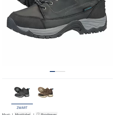
ZWART
Maat: |
Maattabel
|
Raadgever