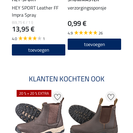
HEY SPORT Leather FF
verzorgingssponsje
SHO
Impra Spray
rein
0,99 €
1,9
(69,75 € / 1 l)
13,95 €
4.9
26
4.9
4.0
1
toevoegen
toevoegen
KLANTEN KOCHTEN OOK
20 % + 20 % EXTRA