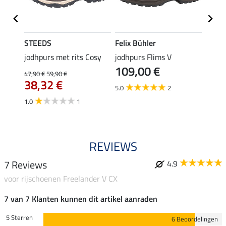
STEEDS
Felix Bühler
STEE
orker
jodhpurs met rits Cosy
jodhpurs Flims V
rijsch
109,00 €
54,
47,90 €
59,90 €
38,32 €
5.0
2
4.5
1.0
1
REVIEWS
7 Reviews
4.9
voor rijschoenen Freelander V CX
7 van 7 Klanten kunnen dit artikel aanraden
5 Sterren
6 Beoordelingen