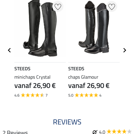
STEEDS
STEEDS
STEE
minichaps Crystal
chaps Glamour
chaps
vanaf 26,90 €
vanaf 26,90 €
van
4.6
7
5.0
4
REVIEWS
2 Reviews
4.0