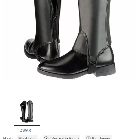
ZWART
Maat: |
Maattabel
|
Informatie Video
|
Raadgever