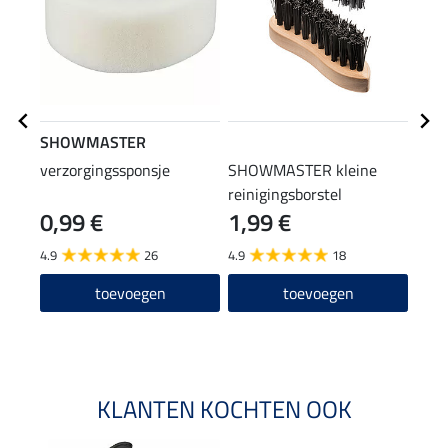
SHOWMASTER
STE
verzorgingssponsje
SHOWMASTER kleine
laar
reinigingsborstel
0,99 €
1,99 €
(12,90
12
4.9
26
4.9
18
4.6
toevoegen
toevoegen
KLANTEN KOCHTEN OOK