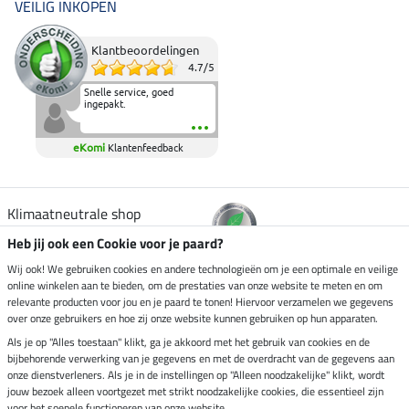
VEILIG INKOPEN
Klantbeoordelingen
4.7
/
5
Snelle service, goed
ingepakt.
eKomi
Klantenfeedback
Klimaatneutrale shop
Heb jij ook een Cookie voor je paard?
Verzending per
Wij ook! We gebruiken cookies en andere technologieën om je een optimale en veilige
online winkelen aan te bieden, om de prestaties van onze website te meten en om
relevante producten voor jou en je paard te tonen! Hiervoor verzamelen we gegevens
over onze gebruikers en hoe zij onze website kunnen gebruiken op hun apparaten.
Veilig betalen met
Als je op "Alles toestaan" klikt, ga je akkoord met het gebruik van cookies en de
bijbehorende verwerking van je gegevens en met de overdracht van de gegevens aan
onze dienstverleners. Als je in de instellingen op "Alleen noodzakelijke" klikt, wordt
jouw bezoek alleen voortgezet met strikt noodzakelijke cookies, die essentieel zijn
voor het soepele functioneren van onze website.