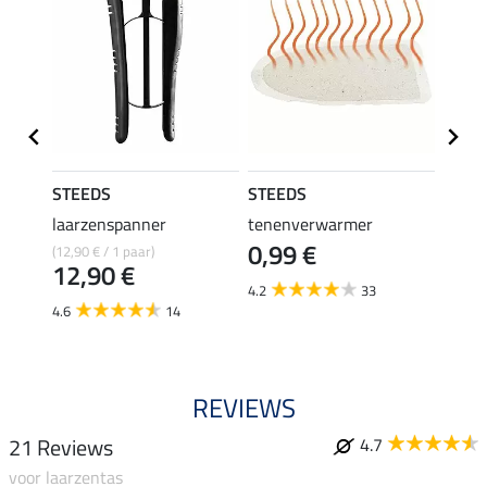
STEEDS
STEEDS
Felix
laarzenspanner
tenenverwarmer
Laarz
0,99 €
29,
(12,90 € / 1 paar)
12,90 €
4.2
33
4.8
4.6
14
REVIEWS
21 Reviews
4.7
voor laarzentas