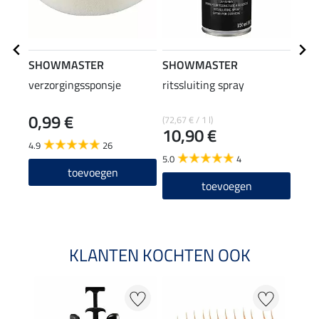
SHOWMASTER
SHOWMASTER
Feli
verzorgingssponsje
ritssluiting spray
rugz
0,99 €
39
(72,67 € / 1 l)
10,90 €
4.9
26
4.8
5.0
4
toevoegen
toevoegen
KLANTEN KOCHTEN OOK