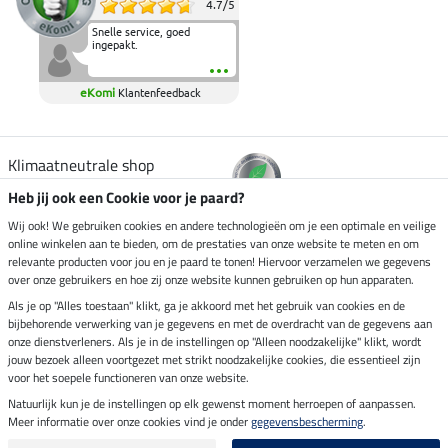
4.7
/
5
Snelle service, goed
ingepakt.
eKomi
Klantenfeedback
Klimaatneutrale shop
Heb jij ook een Cookie voor je paard?
Verzending per
Wij ook! We gebruiken cookies en andere technologieën om je een optimale en veilige
online winkelen aan te bieden, om de prestaties van onze website te meten en om
relevante producten voor jou en je paard te tonen! Hiervoor verzamelen we gegevens
over onze gebruikers en hoe zij onze website kunnen gebruiken op hun apparaten.
Veilig betalen met
Als je op "Alles toestaan" klikt, ga je akkoord met het gebruik van cookies en de
bijbehorende verwerking van je gegevens en met de overdracht van de gegevens aan
onze dienstverleners. Als je in de instellingen op "Alleen noodzakelijke" klikt, wordt
jouw bezoek alleen voortgezet met strikt noodzakelijke cookies, die essentieel zijn
voor het soepele functioneren van onze website.
Impressum
Natuurlijk kun je de instellingen op elk gewenst moment herroepen of aanpassen.
Meer informatie over onze cookies vind je onder
gegevensbescherming
.
Laatste update op 07.08.2026 om 14:39 uur