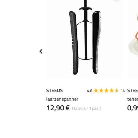
STEEDS
STE
4.7
3
4.6
14
laarzenspanner
tene
12,90 €
0,9
/ 1 paar)
(12,90 € / 1 paar)