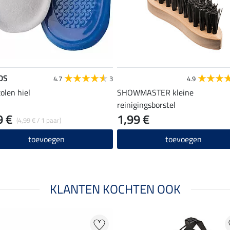
DS
4.7
3
4.9
zolen hiel
SHOWMASTER kleine
reinigingsborstel
9 €
1,99 €
(4,99 € / 1 paar)
toevoegen
toevoegen
KLANTEN KOCHTEN OOK