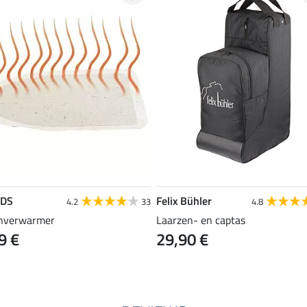
EDS
Felix Bühler
4.2
33
4.8
nverwarmer
Laarzen- en captas
9 €
29,90 €