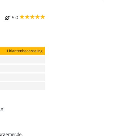
5.0
1 Klantenbeoordeling
 #
kraemer.de,