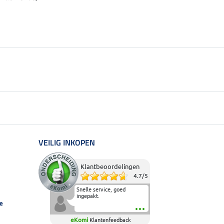
VEILIG INKOPEN
Klantbeoordelingen
4.7
/
5
Snelle service, goed
ingepakt.
e
eKomi
Klantenfeedback