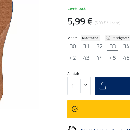
Leverbaar
5,99 €
(5,99 € / 1 paar)
Maat: |
Maattabel
|
Raadgever
30
31
32
33
34
42
43
44
45
46
Aantal: