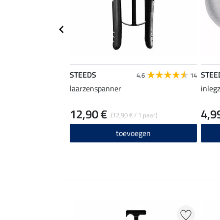
STEEDS
STEE
4.6
14
laarzenspanner
inleg
12,90 €
4,9
(12,90 € / 1 paar)
toevoegen