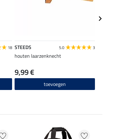
STEEDS
STEEDS
18
5.0
3
houten laarzenknecht
laarzentas
9,99 €
14,90 €
toevoegen
toevo