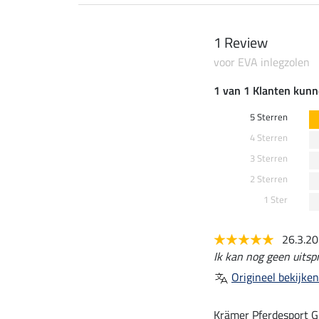
1 Review
voor EVA inlegzolen
1 van 1 Klanten kunn
5 Sterren
4 Sterren
3 Sterren
2 Sterren
1 Ster
26.3.2
Ik kan nog geen uitsp
Origineel bekijken
Krämer Pferdesport G