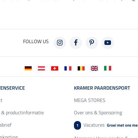
FOLLOW US
ENSERVICE
KRAMER PAARDENSPORT
ct
MEGA STORES
 & productinformatie
Over ons & Sponsoring
brief
Vacatures
Groei met ons me
1
nkorting