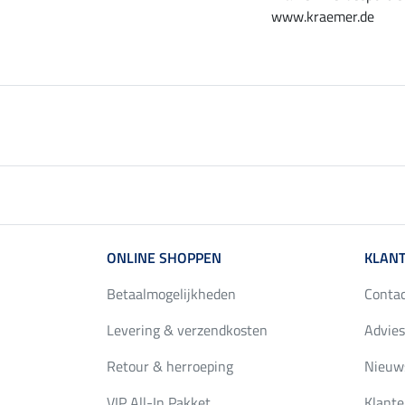
www.kraemer.de
ONLINE SHOPPEN
KLANT
Betaalmogelijkheden
Conta
Levering & verzendkosten
Advies
Retour & herroeping
Nieuws
VIP All-In Pakket
Klante