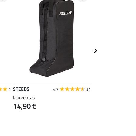
STEEDS
STEEDS
4
4.7
21
laarzentas
inlegzolen hiel
14,90 €
4,99 €
(4,99 € / 1 p