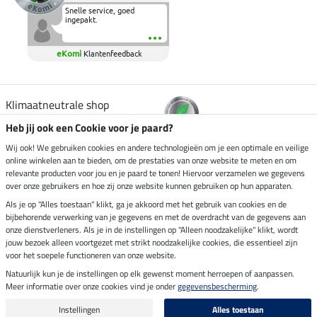
Snelle service, goed
ingepakt.
eKomi
Klantenfeedback
Klimaatneutrale shop
Heb jij ook een Cookie voor je paard?
Verzending per
Wij ook! We gebruiken cookies en andere technologieën om je een optimale en veilige
online winkelen aan te bieden, om de prestaties van onze website te meten en om
relevante producten voor jou en je paard te tonen! Hiervoor verzamelen we gegevens
over onze gebruikers en hoe zij onze website kunnen gebruiken op hun apparaten.
Veilig betalen met
Als je op "Alles toestaan" klikt, ga je akkoord met het gebruik van cookies en de
bijbehorende verwerking van je gegevens en met de overdracht van de gegevens aan
onze dienstverleners. Als je in de instellingen op "Alleen noodzakelijke" klikt, wordt
jouw bezoek alleen voortgezet met strikt noodzakelijke cookies, die essentieel zijn
Impressum
voor het soepele functioneren van onze website.
Natuurlijk kun je de instellingen op elk gewenst moment herroepen of aanpassen.
Meer informatie over onze cookies vind je onder
gegevensbescherming
.
Laatste update op 08.08.2026 om 14:33 uur
Alle prijzen in euro's, incl. BTW, excl. verzendkosten.
Instellingen
Alles toestaan