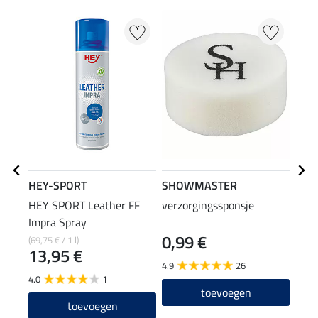
NI
HEY-SPORT
SHOWMASTER
HEY SPORT Leather FF
verzorgingssponsje
SHO
Impra Spray
rein
0,99 €
1,9
(69,75 € / 1 l)
13,95 €
4.9
26
4.9
4.0
1
toevoegen
toevoegen