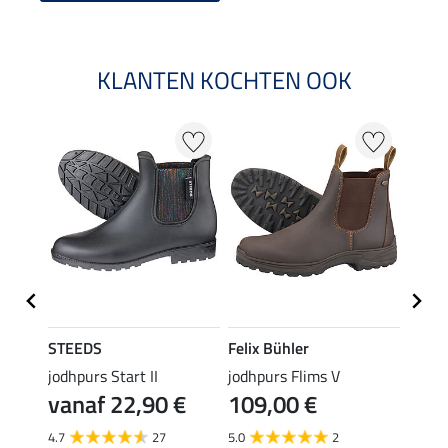
KLANTEN KOCHTEN OOK
18 %
STEEDS
Felix Bühler
STEE
n
jodhpurs Start II
jodhpurs Flims V
jodhp
vanaf 22,90 €
109,00 €
64,90 
51,
4.7
27
5.0
2