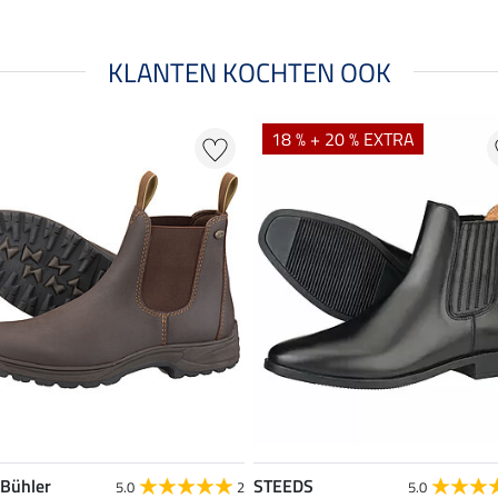
KLANTEN KOCHTEN OOK
18 % + 20 % EXTRA
 Bühler
STEEDS
5.0
2
5.0