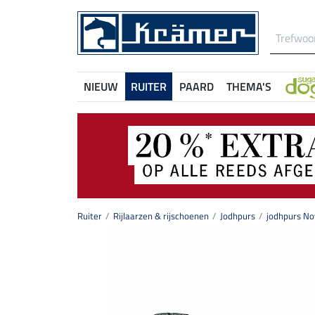
NIEUW
RUITER
PAARD
THEMA'S
Ruiter
Rijlaarzen & rijschoenen
Jodhpurs
jodhpurs No