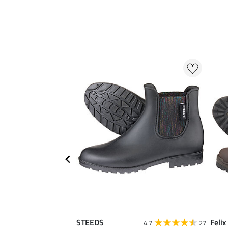
STEEDS
Felix
4.5
2
4.7
27