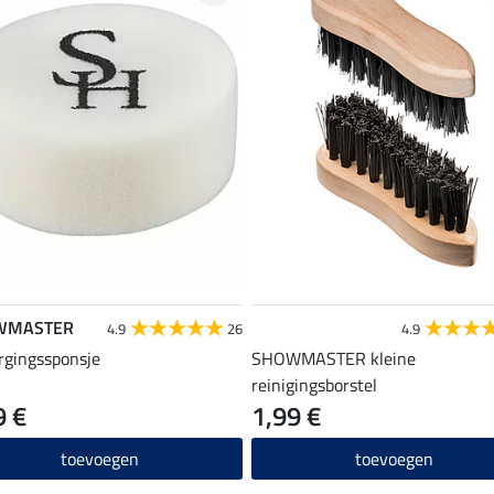
WMASTER
4.9
26
4.9
rgingssponsje
SHOWMASTER kleine
reinigingsborstel
9 €
1,99 €
toevoegen
toevoegen