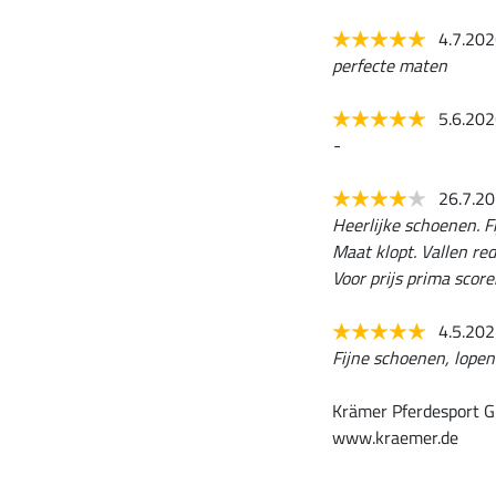
4.7.20
perfecte maten
5.6.20
-
26.7.2
Heerlijke schoenen. F
Maat klopt. Vallen red
Voor prijs prima scor
4.5.20
Fijne schoenen, lopen
Krämer Pferdesport G
www.kraemer.de