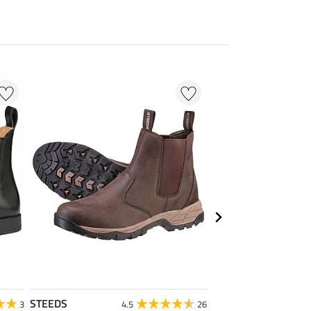
STEEDS
STEEDS
3
4.5
26