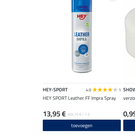
HEY-SPORT
SHO
4.0
1
HEY SPORT Leather FF Impra Spray
verzo
13,95 €
0,9
(69,75 € / 1 l)
toevoegen