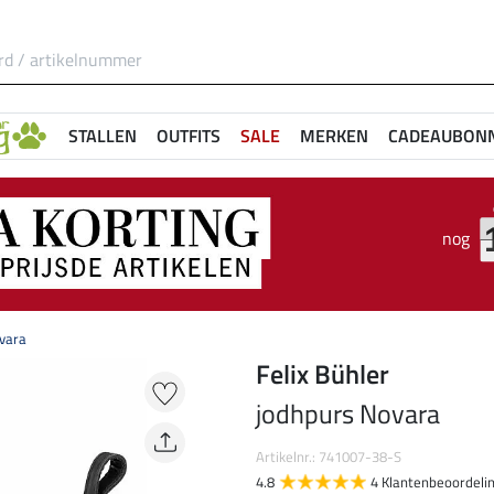
STALLEN
OUTFITS
SALE
MERKEN
CADEAUBON
nog
vara
Felix Bühler
jodhpurs Novara
Artikelnr.: 741007-38-S
4.8
4 Klantenbeoordeli