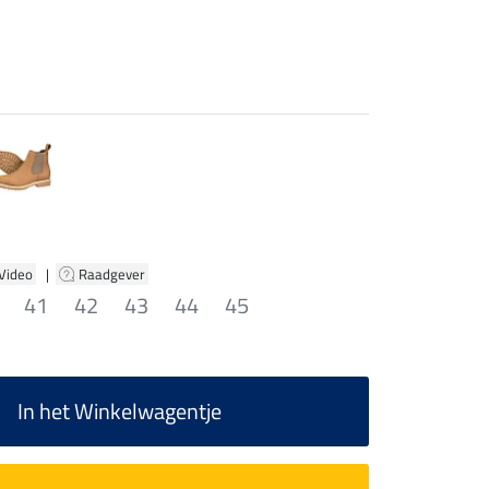
 Video
|
Raadgever
41
42
43
44
45
In het Winkelwagentje