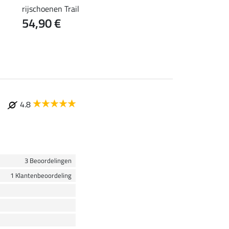
rijschoenen Trail
SYLKA treklaars Wor
54,90 €
44,90 €
4.8
3 Beoordelingen
1 Klantenbeoordeling