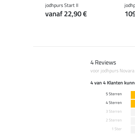
 Worker
jodhpurs Start II
jodhp
vanaf 22,90 €
109
4 Reviews
voor jodhpurs Novara
4 van 4 Klanten kunn
5 Sterren
4 Sterren
3 Sterren
2 Sterren
1 Ster