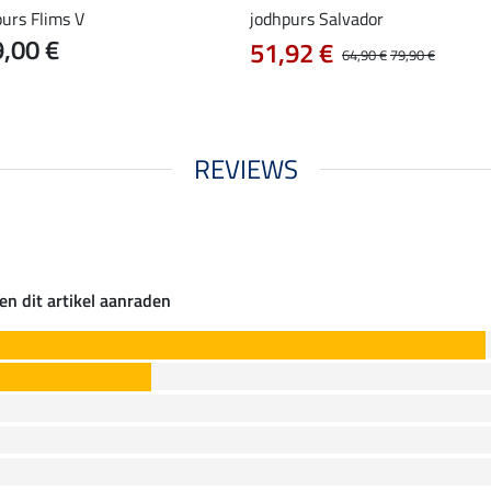
urs Flims V
jodhpurs Salvador
,00 €
51,92 €
64,90 €
79,90 €
REVIEWS
en dit artikel aanraden