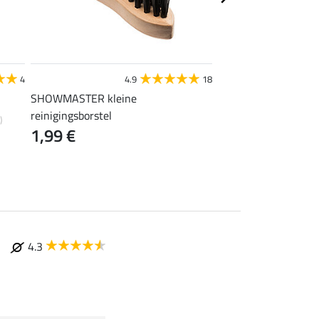
STEEDS
4
4.9
18
4
SHOWMASTER kleine
tenenverwarmer
0,99 €
reinigingsborstel
)
1,99 €
4.3