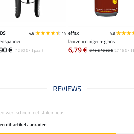
EDS
effax
4.6
14
4.8
zenspanner
laarzenreiniger + glans
90 €
6,79 €
(12,90 € / 1 paar)
8,49 €
10,95 €
(27,16 € / 1 l
REVIEWS
 en werkschoen met stalen neus
en dit artikel aanraden