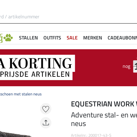
STALLEN
OUTFITS
SALE
MERKEN
CADEAUBON
nog
kschoen met stalen neus
EQUESTRIAN WORK
Adventure stal- en w
neus
Artikelnr.: 200017-43-S