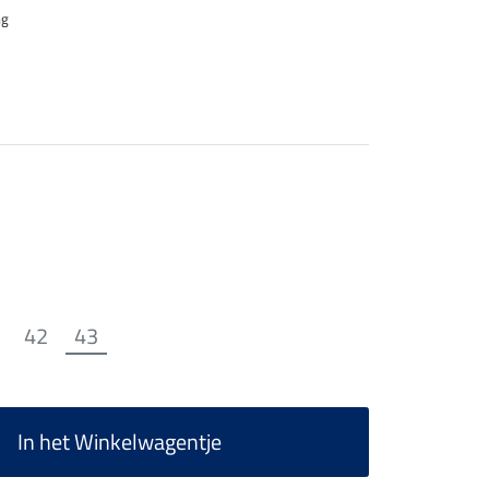
ng
42
43
In het Winkelwagentje