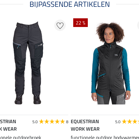
BIJPASSENDE ARTIKELEN
22 %
STRIAN
EQUESTRIAN
5.0
8
5.0
K WEAR
WORK WEAR
ionele outdoorbroek
functionele outdoor bodywarme