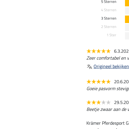
5 Sterren
4 Sterren
3 Sterren
2 Sterren
1 Ster
6.3.20
Zeer comfortabel en vo
Origineel bekijken
20.6.2
Goeie pasvorm stevig
29.5.2
Beetje zwaar aan de 
Krämer Pferdesport G