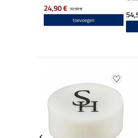
24,90 €
32,90 €
54,
toevoegen