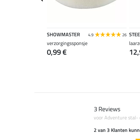
SHOWMASTER
STE
4.2
33
4.9
26
r
verzorgingssponsje
laar
0,99 €
12,
3 Reviews
voor Adventure stal-
2 van 3 Klanten kunn