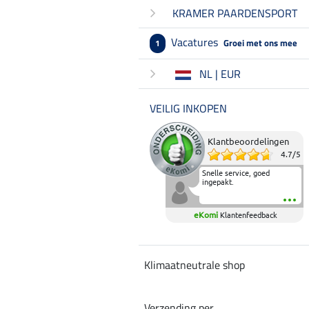
KRAMER PAARDENSPORT
Vacatures
Groei met ons mee
1
NL | EUR
VEILIG INKOPEN
Klantbeoordelingen
4.7
/
5
Snelle service, goed
ingepakt.
eKomi
Klantenfeedback
Klimaatneutrale shop
Verzending per