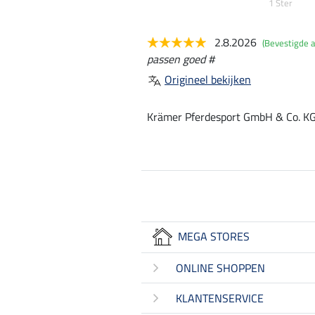
1 Ster
2.8.2026
(Bevestigde 
passen goed #
Origineel bekijken
Krämer Pferdesport GmbH & Co. KG,
MEGA STORES
ONLINE SHOPPEN
KLANTENSERVICE